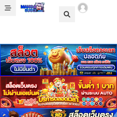
Dark Mode
ลำดับ
Dark Mode
ตอน
เรื่อง
Legend
หน้าแรก
of
the
รายชื่อมังงะ
Northern
Blade
หมวด
1
ดูอนิเมะ
ตอน
ที่
บุ๊กมาร์ก
2
คม
ตอน
ค้นหา
ที่
ฝากผลงานแปล
3
คม
ตอน
อ่านมังงะ
ที่