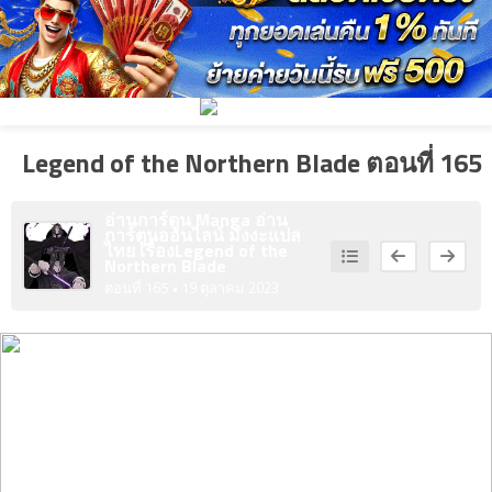
4
คม
ตอน
ที่
5
คม
Legend of the Northern Blade ตอนที่ 165
ตอน
ที่
1
อ่านการ์ตูน Manga อ่าน
การ์ตูนออนไลน์ มังงะแปล
ไทย เรื่อง
Legend of the
6
คม
Northern Blade
ตอน
ตอนที่ 165
• 19 ตุลาคม 2023
ที่
2
7
คม
ตอน
ที่
3