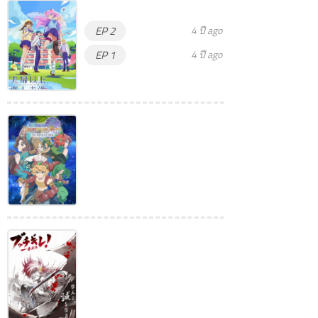
Fuufu Ijou Koibito Miman แผนสมรสไม่สมเลิฟ ตอนที่ 1-3 ซับไทย
EP 2
4 ปี ago
EP 1
4 ปี ago
Seiken Densetsu Legend of Mana ตำนานแห่งมานากับผลึกหยาดน้ำตา ตอนที่ 1 ซับไทย
Not Available
Shine On! Bakumatsu Bad Boys ตอนที่ 1-12 ซับไทย
Not Available