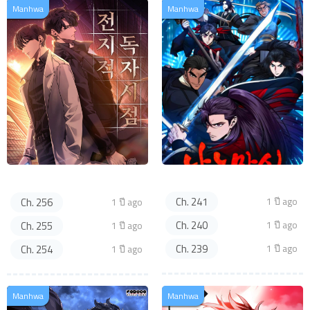
Manhwa
Manhwa
Omniscient Reader อ่านชะตาวันสิ้นโลก
Nano Machine
Ch. 241
1 ปี ago
Ch. 256
1 ปี ago
Ch. 240
1 ปี ago
Ch. 255
1 ปี ago
Ch. 239
1 ปี ago
Ch. 254
1 ปี ago
Manhwa
Manhwa