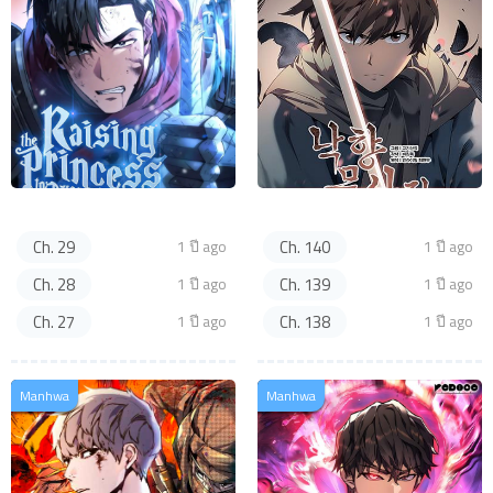
Raising the Princess to Overcome Death
Tale of a Scribe Who Retires to the Countryside
Ch. 29
1 ปี ago
Ch. 140
1 ปี ago
Ch. 28
1 ปี ago
Ch. 139
1 ปี ago
Ch. 27
1 ปี ago
Ch. 138
1 ปี ago
Manhwa
Manhwa