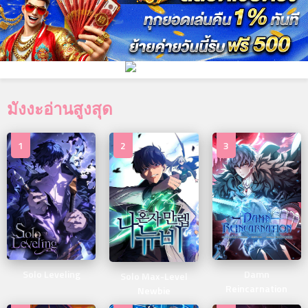
มังงะอ่านสูงสุด
1
2
3
Damn
Solo Leveling
Solo Max-Level
Reincarnation
Newbie