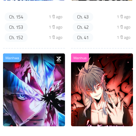
Return of the Frozen Player
Special Civil Servant
Ch. 154
1 ปี ago
Ch. 43
1 ปี ago
Ch. 153
1 ปี ago
Ch. 42
1 ปี ago
Ch. 152
1 ปี ago
Ch. 41
1 ปี ago
Manhwa
Manhua
The Last Adventurer
Magic Emperor