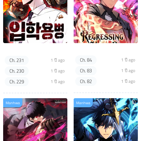
Mercenary Enrollment พี่ชายสายบอดี้การ์ด
Regressing with the King’s Power
Ch. 84
1 ปี ago
Ch. 231
1 ปี ago
Ch. 83
1 ปี ago
Ch. 230
1 ปี ago
Ch. 82
1 ปี ago
Ch. 229
1 ปี ago
Manhwa
Manhwa