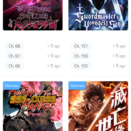
The Regressed Son of a Duke is an Assassin
Swordmaster’s Youngest Son
Ch. 68
1 ปี ago
Ch. 157
1 ปี ago
Ch. 67
1 ปี ago
Ch. 156
1 ปี ago
Ch. 66
1 ปี ago
Ch. 155
1 ปี ago
Manhwa
Manhwa