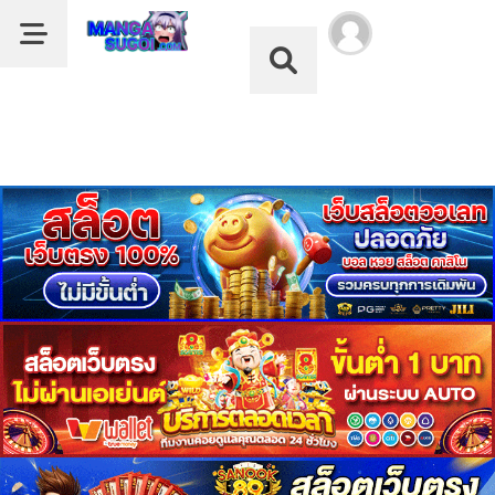
Dark Mode
Dark Mode
หน้าแรก
รายชื่อมังงะ
หมวด
ดูอนิเมะ
บุ๊กมาร์ก
ค้นหา
ฝากผลงานแปล
อ่านมังงะ