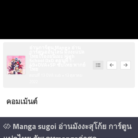
6
าคม
ตอน
2
ที่
2
TH
7
าคม
อ่านการ์ตูน Manga อ่าน
ตอน
2
การ์ตูนออนไลน์ มังงะแปล
ไทย เรื่อง
อนิเมะ High
ที่
School DxD ตอนที่ 1-
3
49+OVA+SP ซับไทย พากย์
ไทย
TH
ตอนที่ 13 OVA sub
• 13 ตุลาคม
2022
8
าคม
ตอน
2
ที่
คอมเม้นต์
4
TH
Manga sugoi อ่านมังงะสุโก้ย การ์ตูน
9
าคม
ตอน
2