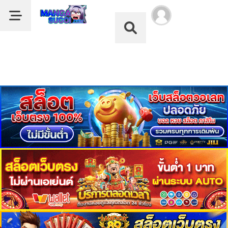
Dark Mode
ลำดับ
Dark Mode
ตอน
เรื่อง
อ
หน้าแรก
นิ
เมะ
รายชื่อมังงะ
High
School
หมวด
DxD
ตอน
ที่
ดูอนิเมะ
1-
49+OVA+SP
บุ๊กมาร์ก
ซับ
ไทย
ค้นหา
พากย์
ไทย
ฝากผลงานแปล
1
อ่านมังงะ
ตอน