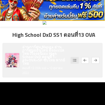
ที่
2
คม
ตอน
ที่
High School DxD SS1 ตอนที่13 OVA
3
คม
ตอน
ที่
อ่านการ์ตูน Manga อ่าน
การ์ตูนออนไลน์ มังงะแปล
ไทย เรื่อง
อนิเมะ High
4
คม
School DxD ตอนที่ 1-
49+OVA+SP ซับไทย พากย์
ตอน
ไทย
ที่
ตอนที่ 13 OVA sub
• 13 ตุลาคม
2022
5
คม
ตอน
ที่
1
TH