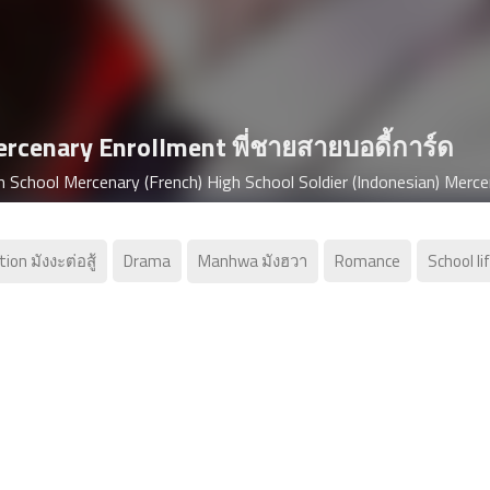
rcenary Enrollment พี่ชายสายบอดี้การ์ด
tion มังงะต่อสู้
Drama
Manhwa มังฮวา
Romance
School li
งะ อ่านมังงะ การ์ตูน Mercenary Enrollment
บอ่านการ์ตูน อ่านการ์ตูนออนไลน์ อ่านManga มังงะออนไลน์ แป
 การ์ตูนแปลไทย อ่านการ์ตูน อ่าน Mercenary Enrollment ก่อนใครไ
่องย่อ:ยูอีจิน เด็กหนุ่มผู้รอดตายจากอุบัติเหตุเครื่องบินตกแล