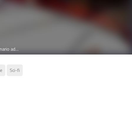
High School Mercenary (French) High School Soldier (Indonesian) Mercenario adolescente Mercenary Enrollment Söldnereinschreibung Tentara Menyamar Jadi Anak SMA พี่ชายสายบอดี้การ์ด 入学傭兵 入學傭兵 少年佣兵 입학용병
fe
Sci-fi
ลไทย มังฮวา มังงะอัพเดทล่าสุด มังฮวาแปล
ด้ที่ Manga-Sugoi
ะใช้ชีวิตเป็นทหารมานับแต่นั้นได้กลับมาหา