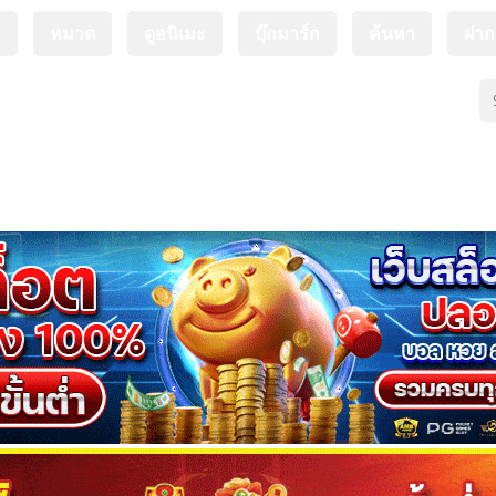
ะ
หมวด
ดูอนิเมะ
บุ๊กมาร์ก
ค้นหา
ฝา