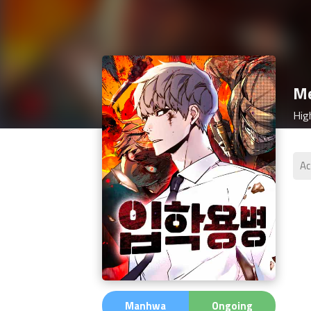
Me
Ac
มัง
เว็
ไทย
เรื
Manhwa
Ongoing