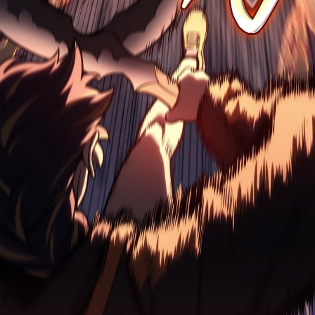
ที่
99
106
ายน
ตอน
ที่
100
107
ายน
ตอน
ที่
101
108
ายน
ตอน
ที่
102
109
ายน
ตอน