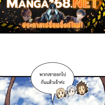
2
8
นธ์
ตอน
ที่
3
9
นธ์
ตอน
ที่
4
10
นธ์
ตอน
ที่
5
11
นธ์
ตอน
ที่