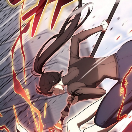
59
65
คม
ตอน
ที่
60
66
คม
ตอน
ที่
61
67
คม
ตอน
ที่
62
68
ายน
ตอน
ที่