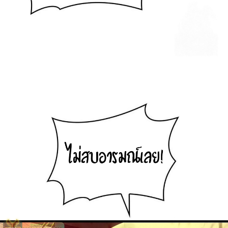
ตอน
ที่
87
94
ายน
ตอน
ที่
88
95
ายน
ตอน
ที่
89
96
ายน
ตอน
ที่
90
97
ายน