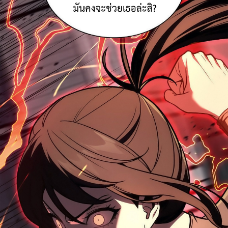
85
ายน
ตอน
ที่
79
86
ายน
ตอน
ที่
80
87
ายน
ตอน
ที่
81
88
ายน
ตอน
ที่
82