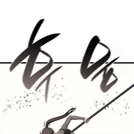
ที่
43
49
าคม
ตอน
ที่
44
50
าคม
ตอน
ที่
45
51
าคม
ตอน
ที่
46
52
าคม
ตอน