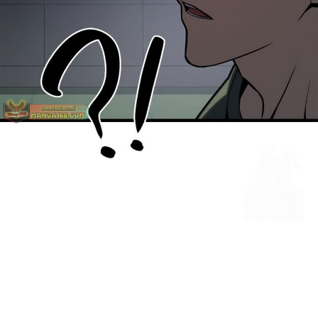
ที่
51
57
าคม
ตอน
3
ที่
52
58
าคม
ตอน
3
ที่
53
59
าคม
ตอน
3
ที่
54
60
ายน
ตอน
3
ที่