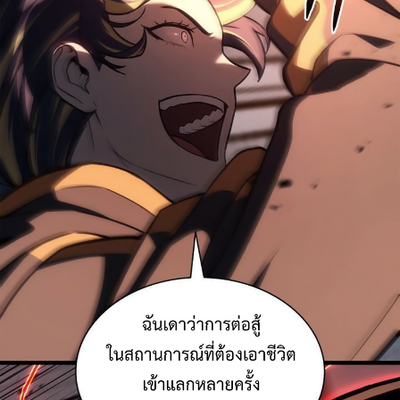
81
าคม
ตอน
ที่
75
82
ายน
ตอน
ที่
76
83
ายน
ตอน
ที่
77
84
ายน
ตอน
ที่
78