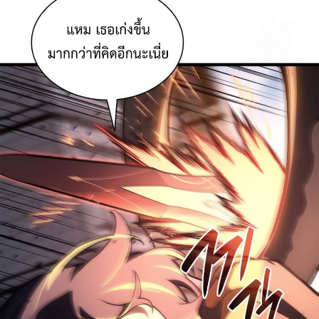
77
าคม
ตอน
ที่
72
78
าคม
ตอน
ที่
73
79
าคม
ตอน
ที่
74
80
าคม
ตอน
ที่
74.5