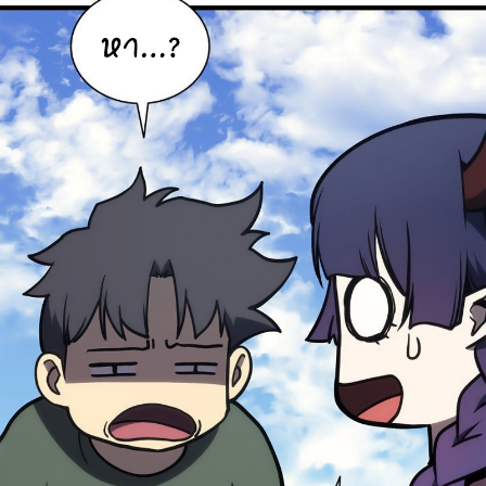
20
นธ์
ตอน
ที่
15
21
นธ์
ตอน
ที่
16
22
นธ์
ตอน
ที่
17
23
นธ์
ตอน
ที่
18