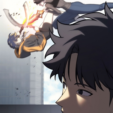
ที่
47
53
าคม
ตอน
ที่
48
54
าคม
ตอน
ที่
49
55
าคม
ตอน
3
ที่
50
56
าคม
ตอน
3