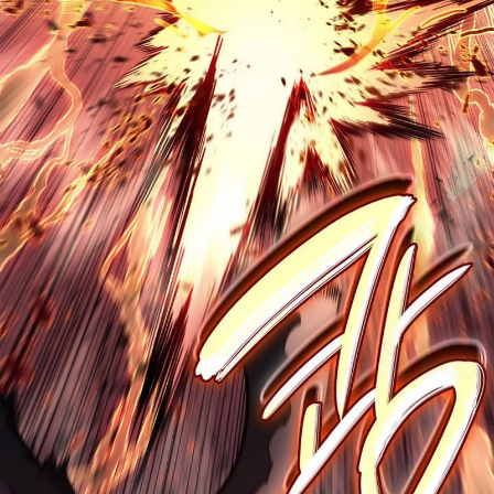
ตอน
ที่
95
102
ายน
ตอน
ที่
96
103
ายน
ตอน
ที่
97
104
ายน
ตอน
ที่
98
105
ายน
ตอน