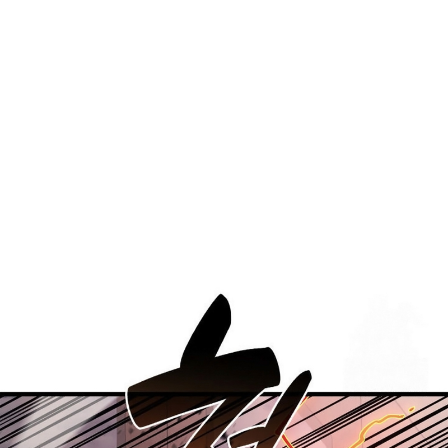
116
าคม
5