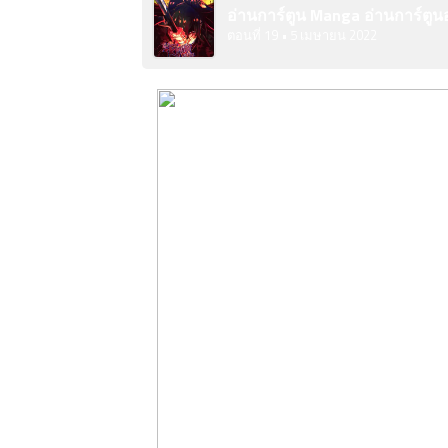
2
อ่านการ์ตูน Manga อ่านการ์ตูน
ตอนที่ 19
• 5 เมษายน 2022
7
าคม
ตอน
2
ที่
3
8
าคม
ตอน
2
ที่
4
9
าคม
ตอน
2
ที่
5
10
าคม
ตอน
2
ที่