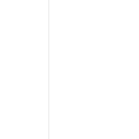
19
าคม
ตอน
2
ที่
15
20
าคม
ตอน
2
ที่
16
21
าคม
ตอน
2
ที่
17
22
าคม
ตอน
2
ที่
18