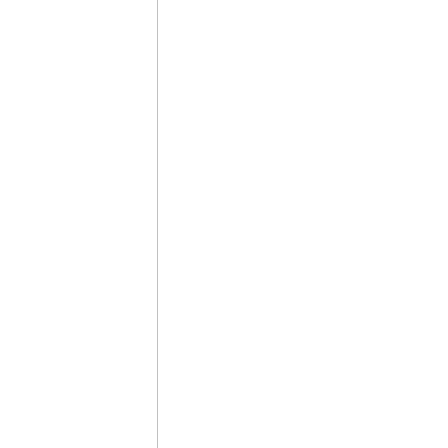
15
าคม
ตอน
2
ที่
11
16
าคม
ตอน
2
ที่
12
17
าคม
ตอน
2
ที่
13
18
าคม
ตอน
2
ที่
14