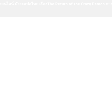
ออนไลน์ มังงะแปลไทย เรื่อง
The Return of the Crazy Demon กา