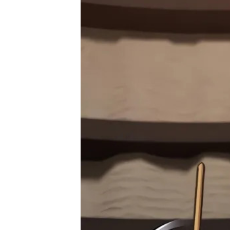
23
ายน
ตอน
2
ที่
19
24
ายน
ตอน
2
ที่
20
25
ายน
ตอน
2
ที่
21
26
ายน
ตอน
2
ที่
22