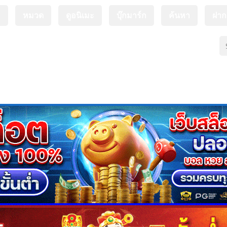
ะ
หมวด
ดูอนิเมะ
บุ๊กมาร์ก
ค้นหา
ฝา