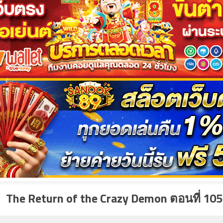
The Return of the Crazy Demon ตอนที่ 105