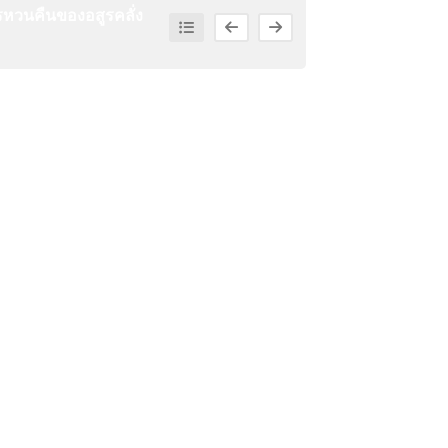
รหวนคืนของอสูรคลั่ง