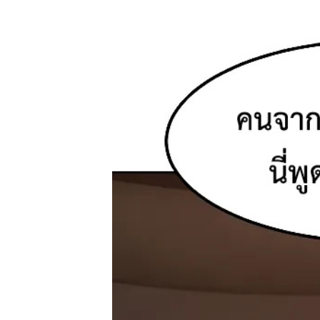
19
าคม
ตอน
2
ที่
15
20
าคม
ตอน
2
ที่
16
21
าคม
ตอน
2
ที่
17
22
าคม
ตอน
2
ที่
18