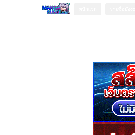
ลำดับ
หน้าแรก
รายชื่อมังง
ตอน
เรื่อง
The
Return
of
the
Crazy
Demon
การ
หวน
คืน
ของ
อสูร
คลั่ง
1
ตอน
ที่