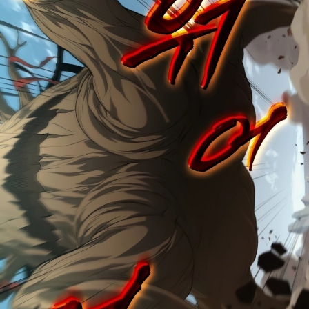
37
ายน
ตอน
ที่
32
38
ายน
ตอน
ที่
33
39
ายน
ตอน
ที่
34
40
ายน
ตอน
ที่
35