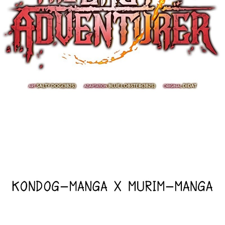
ตอน
ที่
44
50
ายน
ตอน
ที่
45
51
ายน
ตอน
ที่
46
52
ายน
ตอน
ที่
47
53
าคม