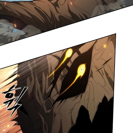
ที่
60
66
าคม
ตอน
5
ที่
61
67
าคม
ตอน
5
ที่
62
68
าคม
ตอน
5
ที่
63
าคม
5