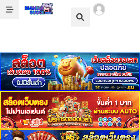
Dark Mode
ลำดับ
Dark Mode
ตอน
เรื่อง
The
หน้าแรก
Last
Adventurer
รายชื่อมังงะ
1
หมวด
ตอน
ที่
ดูอนิเมะ
2
คม
ตอน
บุ๊กมาร์ก
ที่
ค้นหา
3
คม
ตอน
ฝากผลงานแปล
ที่
อ่านมังงะ
4
คม