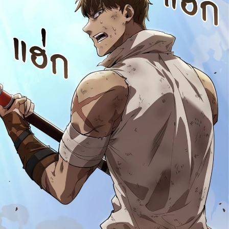
ที่
7
13
ายน
ตอน
ที่
8
14
ายน
ตอน
ที่
9
15
ายน
ตอน
ที่
10
16
ายน
ตอน
ที่