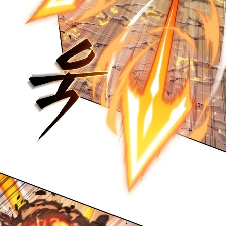
ตอน
ที่
52
58
าคม
ตอน
ที่
53
59
าคม
ตอน
ที่
54
60
าคม
ตอน
ที่
55
61
าคม
ตอน