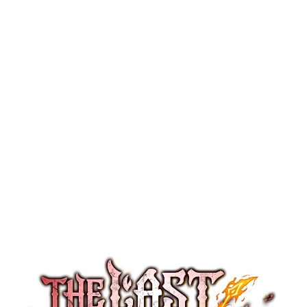
45
ายน
ตอน
ที่
40
46
ายน
ตอน
ที่
41
47
ายน
ตอน
ที่
42
48
ายน
ตอน
ที่
43
49
ายน