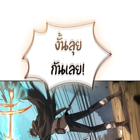
29
ายน
ตอน
ที่
24
30
ายน
ตอน
ที่
25
31
ายน
ตอน
ที่
26
32
ายน
ตอน
ที่
27