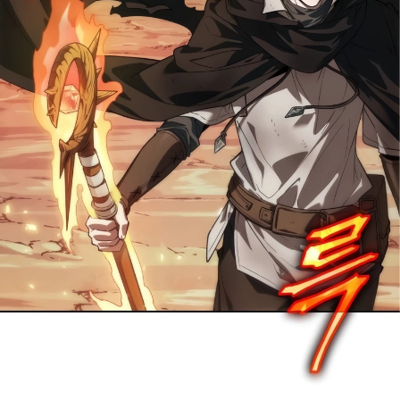
19
25
ายน
ตอน
ที่
20
26
ายน
ตอน
ที่
21
27
ายน
ตอน
ที่
22
28
ายน
ตอน
ที่
23