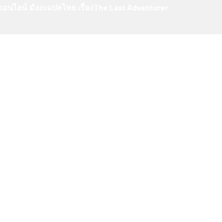
ออนไลน์ มังงะแปลไทย เรื่อง
The Last Adventurer