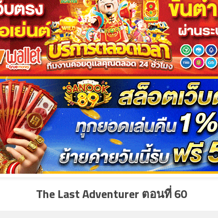
The Last Adventurer ตอนที่ 60