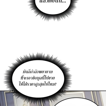
ตอน
ที่
52
58
าคม
ตอน
ที่
53
59
าคม
ตอน
ที่
54
60
าคม
ตอน
ที่
55
61
าคม
ตอน