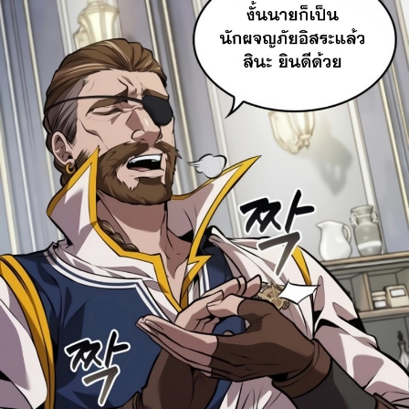
ที่
56
62
นธ์
ตอน
ที่
57
63
นธ์
ตอน
ที่
58
64
นธ์
ตอน
ที่
59
65
นธ์
ตอน