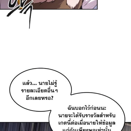
15
21
ายน
ตอน
ที่
16
22
ายน
ตอน
ที่
17
23
ายน
ตอน
ที่
18
24
ายน
ตอน
ที่