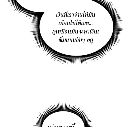
ตอน
ที่
48
54
าคม
ตอน
ที่
49
55
าคม
ตอน
ที่
50
56
าคม
ตอน
ที่
51
57
าคม