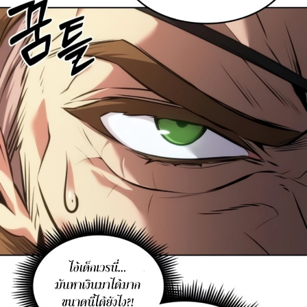
ตอน
ที่
44
50
ายน
ตอน
ที่
45
51
ายน
ตอน
ที่
46
52
ายน
ตอน
ที่
47
53
าคม