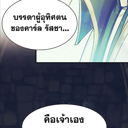
ที่
36
41
ายน
ตอน
ที่
37
42
ายน
ตอน
ที่
38
43
ายน
ตอน
ที่
39
44
ายน
ตอน