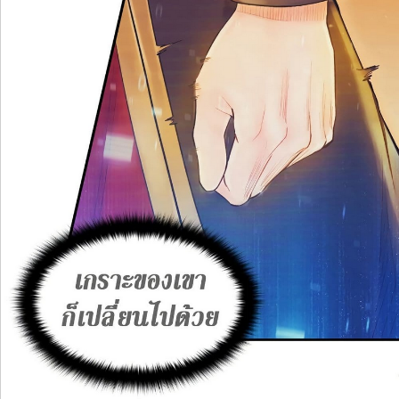
ตอน
ที่
24
29
ายน
ตอน
ที่
25
30
ายน
ตอน
ที่
26
31
ายน
ตอน
ที่
27
32
ายน