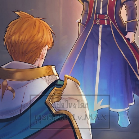
12
คม
ตอน
ที่
8
13
คม
ตอน
ที่
9
14
คม
ตอน
ที่
10
15
คม
ตอน
ที่
11