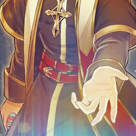
44
49
ายน
ตอน
ที่
45
50
ายน
ตอน
ที่
46
51
ายน
ตอน
ที่
47
52
ายน
ตอน
ที่