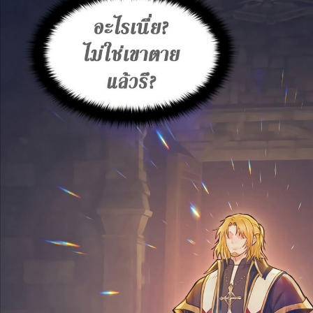
8
คม
ตอน
ที่
4
9
คม
ตอน
ที่
5
10
คม
ตอน
ที่
6
11
คม
ตอน
ที่
7