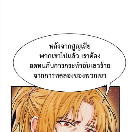
73
นธ์
ตอน
ที่
69
74
นธ์
ตอน
ที่
70
75
นธ์
ตอน
ที่
71
76
นธ์
ตอน
ที่
72