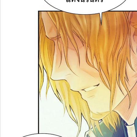
ตอน
ที่
32
37
ายน
ตอน
ที่
33
38
ายน
ตอน
ที่
34
39
ายน
ตอน
ที่
35
40
ายน
ตอน