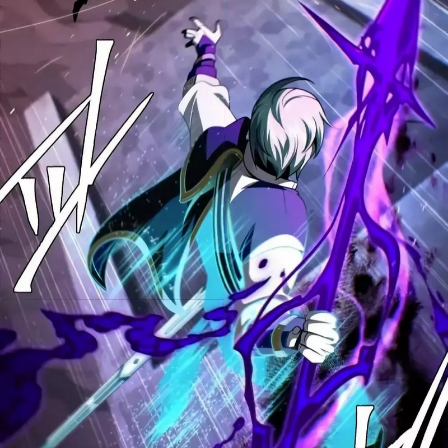
65
69
าคม
ตอน
ที่
66
70
าคม
ตอน
ที่
67
71
าคม
ตอน
ที่
68
72
าคม
ตอน
ที่
69