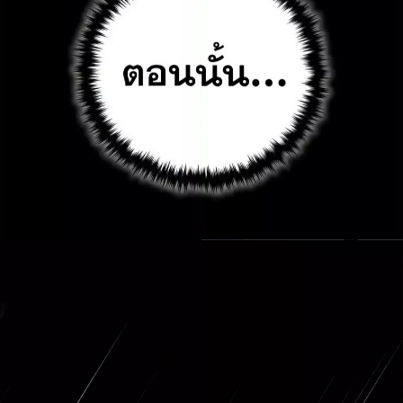
36
ตอน
2
ที่
32
37
คม
ตอน
ที่
33
38
คม
ตอน
ที่
34
39
คม
ตอน
ที่
35
40
คม