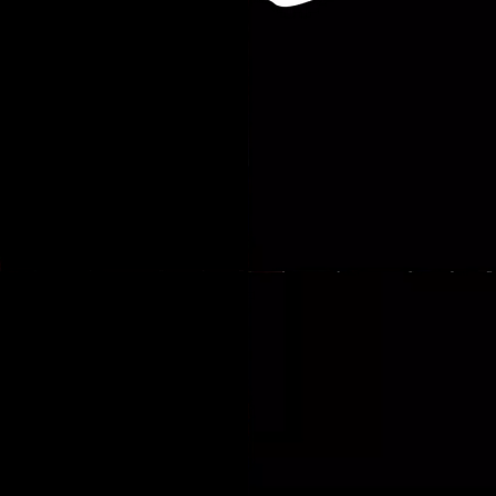
ที่
102
106
าคม
ตอน
ที่
103
107
าคม
ตอน
ที่
104
108
าคม
ตอน
ที่
105
109
าคม
ตอน