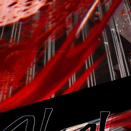
122
126
าคม
ตอน
ที่
123
127
าคม
ตอน
ที่
124
128
าคม
ตอน
ที่
125
129
าคม
ตอน
ที่
126