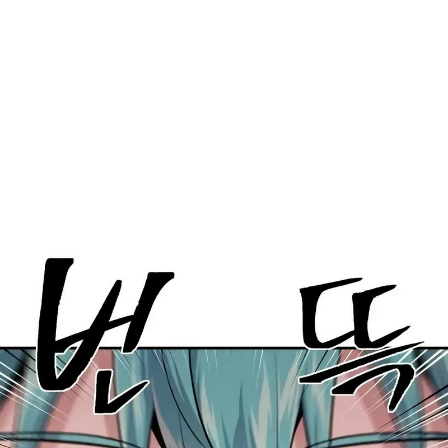
20
าคม
ตอน
2
ที่
16
21
าคม
ตอน
2
ที่
17
22
าคม
ตอน
2
ที่
18
23
าคม
ตอน
2
ที่
19