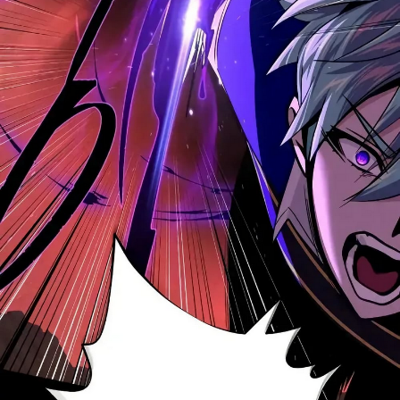
81
าคม
ตอน
3
ที่
78
82
ายน
ตอน
3
ที่
79
83
คม
ตอน
ที่
80
84
คม
ตอน
ที่
81