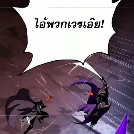
61
65
ายน
ตอน
ที่
62
66
ายน
ตอน
ที่
63
67
ายน
ตอน
ที่
64
68
าคม
ตอน
ที่