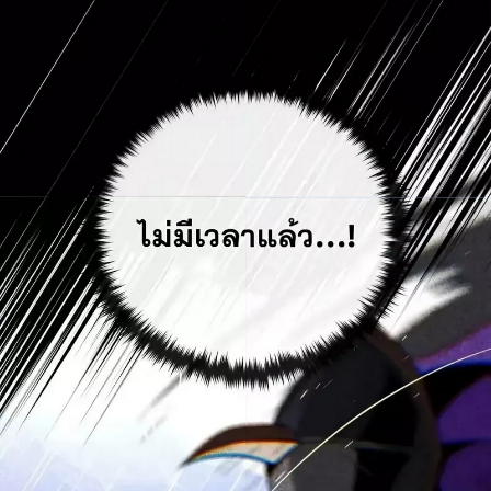
ตอน
ที่
36
41
คม
ตอน
ที่
37
42
คม
ตอน
ที่
38
43
คม
ตอน
ที่
39
44
คม