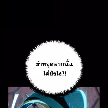
ที่
48
53
คม
ตอน
ที่
49
54
คม
ตอน
ที่
50
55
คม
ตอน
ที่
51
56
คม
ตอน