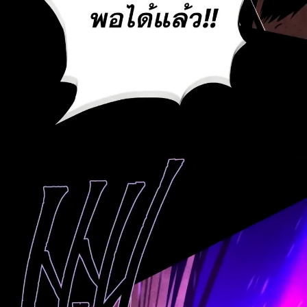
85
คม
ตอน
ที่
82
86
ายน
ตอน
ที่
83
87
ายน
ตอน
ที่
84
88
ายน
ตอน
ที่
85