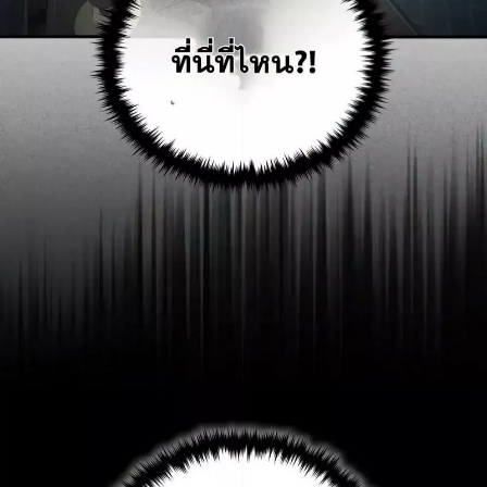
32
าคม
ตอน
2
ที่
28
33
าคม
ตอน
2
ที่
29
34
าคม
ตอน
2
ที่
30
35
าคม
ตอน
2
ที่
31
าคม