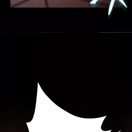
56
61
ายน
ตอน
ที่
57
62
าคม
ตอน
ที่
58
63
ายน
ตอน
ที่
59
64
ายน
ตอน
ที่