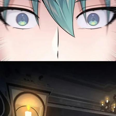
24
าคม
ตอน
2
ที่
20
25
าคม
ตอน
2
ที่
21
26
าคม
ตอน
2
ที่
22
27
าคม
ตอน
2
ที่
23