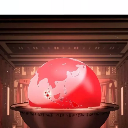
ตอน
3
ที่
16
21
าคม
ตอน
3
ที่
17
22
าคม
ตอน
3
ที่
18
23
าคม
ตอน
3
ที่
19
24
าคม