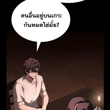
57
นธ์
ตอน
ที่
54
58
นธ์
ตอน
ที่
55
59
นธ์
ตอน
ที่
56
60
าคม
ตอน
ที่
57