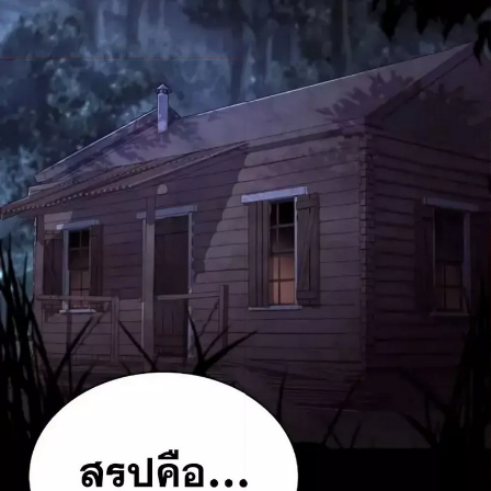
49
ายน
ตอน
ที่
45
50
าคม
ตอน
ที่
47
51
าคม
ตอน
ที่
48
52
าคม
ตอน
ที่
49