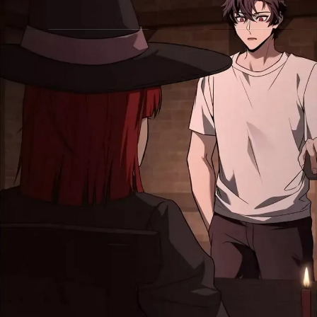
98
102
าคม
ตอน
ที่
99
103
นธ์
ตอน
ที่
100
104
นธ์
ตอน
ที่
101
นธ์