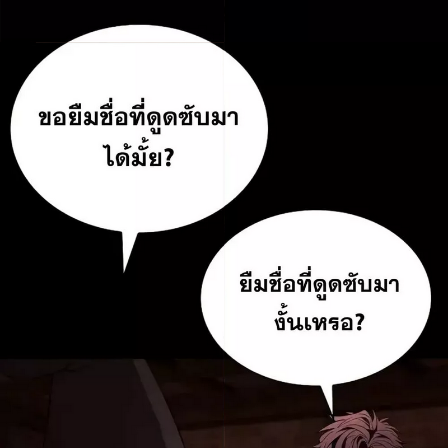
94
98
าคม
ตอน
ที่
95
99
าคม
ตอน
ที่
96
100
าคม
ตอน
ที่
97
101
าคม
ตอน
ที่