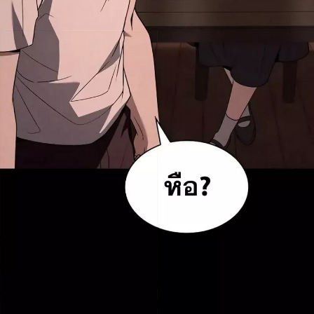
90
94
าคม
ตอน
ที่
91
95
าคม
ตอน
ที่
92
96
าคม
ตอน
ที่
93
97
าคม
ตอน
ที่