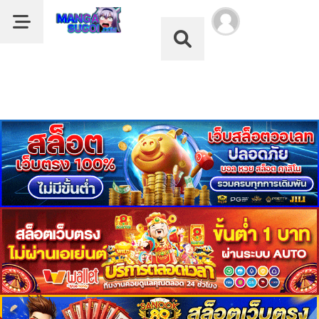
Dark Mode
ลำดับ
Dark Mode
ตอน
เรื่อง
The
หน้าแรก
Constellations
Are
รายชื่อมังงะ
My
Disciples
หมวด
1
ดูอนิเมะ
ตอน
ที่
บุ๊กมาร์ก
2
คม
ตอน
ค้นหา
ที่
ฝากผลงานแปล
3
คม
ตอน
อ่านมังงะ
ที่