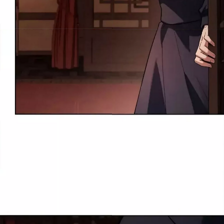
ที่
28
33
าคม
ตอน
3
ที่
29
34
าคม
ตอน
3
ที่
30
35
าคม
ตอน
3
ที่
31
36
าคม
ตอน
3