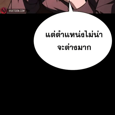
ตอน
ที่
70
74
าคม
ตอน
ที่
71
75
าคม
ตอน
ที่
72
76
าคม
ตอน
ที่
73
77
าคม