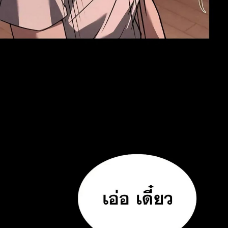
ที่
82
86
าคม
ตอน
ที่
83
87
าคม
ตอน
ที่
84
88
าคม
ตอน
ที่
85
89
าคม
ตอน