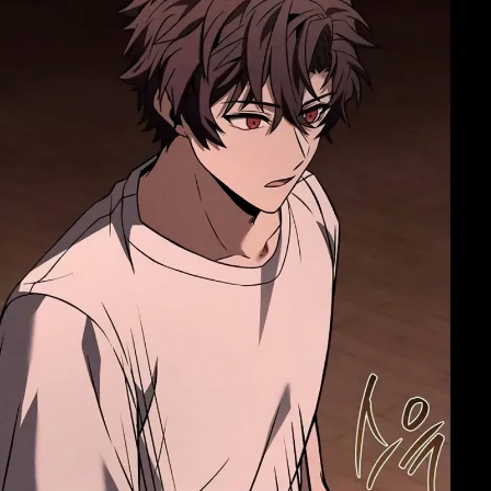
ตอน
ที่
78
82
าคม
ตอน
ที่
79
83
าคม
ตอน
ที่
80
84
าคม
ตอน
ที่
81
85
าคม
ตอน