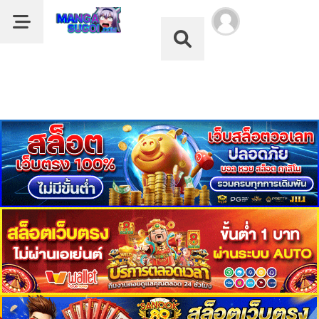
Dark Mode
ลำดับ
Dark Mode
ตอน
เรื่อง
The
หน้าแรก
10th
Class
รายชื่อมังงะ
Lout
of
หมวด
the
Knight
Family
ดูอนิเมะ
1
บุ๊กมาร์ก
ตอน
ที่
ค้นหา
2
คม
ฝากผลงานแปล
ตอน
ที่
อ่านมังงะ