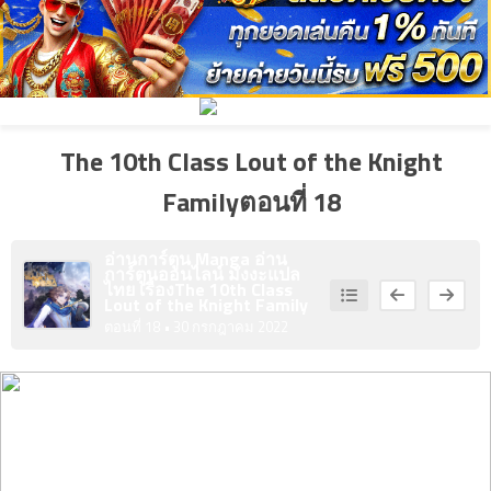
3
คม
ตอน
ที่
4
คม
ตอน
The 10th Class Lout of the Knight
ที่
Familyตอนที่ 18
5
คม
ตอน
อ่านการ์ตูน Manga อ่าน
ที่
การ์ตูนออนไลน์ มังงะแปล
1
ไทย เรื่อง
The 10th Class
Lout of the Knight Family
ตอนที่ 18
• 30 กรกฎาคม 2022
6
าคม
ตอน
ที่
2
7
าคม
ตอน