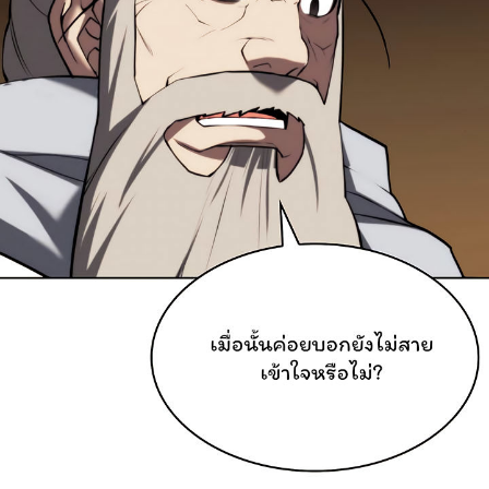
ตอน
ที่
116
122
ายน
ตอน
ที่
117
123
ายน
ตอน
ที่
118
124
ายน
ตอน
ที่
119
125
ายน