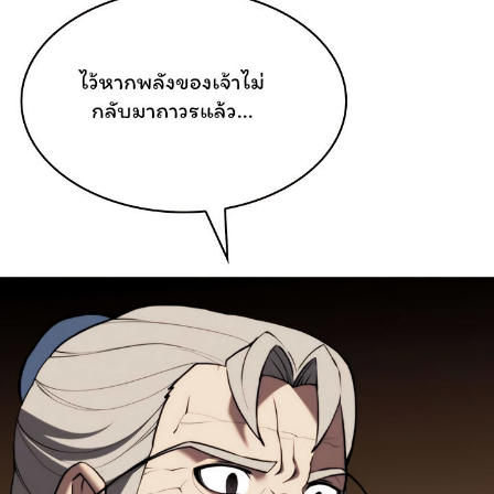
ตอน
ที่
112
118
ายน
ตอน
ที่
113
119
ายน
ตอน
ที่
114
120
ายน
ตอน
ที่
115
121
ายน