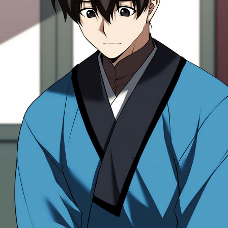
ที่
18
24
าคม
ตอน
3
ที่
19
25
าคม
ตอน
3
ที่
20
26
าคม
ตอน
3
ที่
21
27
าคม
ตอน
3
ที่