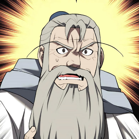
ตอน
3
ที่
6
12
าคม
ตอน
3
ที่
7
13
าคม
ตอน
3
ที่
8
14
าคม
ตอน
3
ที่
9
15
าคม
ตอน
3