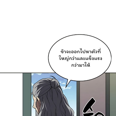
ที่
67
73
ายน
ตอน
ที่
68
74
ายน
ตอน
ที่
69
75
ายน
ตอน
ที่
70
76
ายน
ตอน