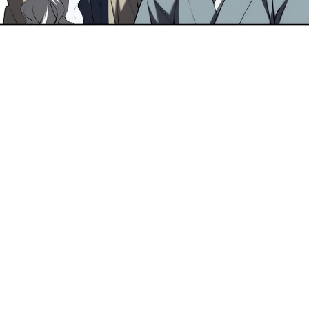
30
36
าคม
ตอน
3
ที่
31
37
าคม
ตอน
3
ที่
32
38
าคม
ตอน
3
ที่
33
39
าคม
ตอน
3
ที่
34