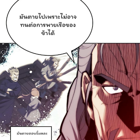
ตอน
3
ที่
59
65
าคม
ตอน
3
ที่
60
66
าคม
ตอน
3
ที่
61
67
าคม
ตอน
3
ที่
62
68
าคม