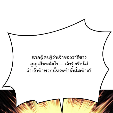
ตอน
3
ที่
2
8
าคม
ตอน
3
ที่
3
9
าคม
ตอน
3
ที่
4
10
าคม
ตอน
3
ที่
5
11
าคม