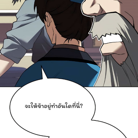
52
าคม
ตอน
3
ที่
47
53
าคม
ตอน
3
ที่
48
54
าคม
ตอน
3
ที่
49
55
าคม
ตอน
3
ที่
50