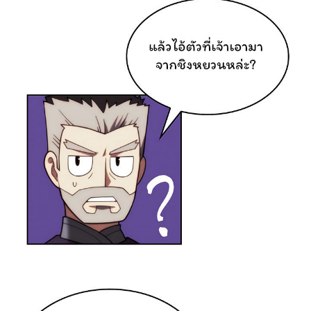
ตอน
3
ที่
55
61
าคม
ตอน
3
ที่
56
62
าคม
ตอน
3
ที่
57
63
าคม
ตอน
3
ที่
58
64
าคม