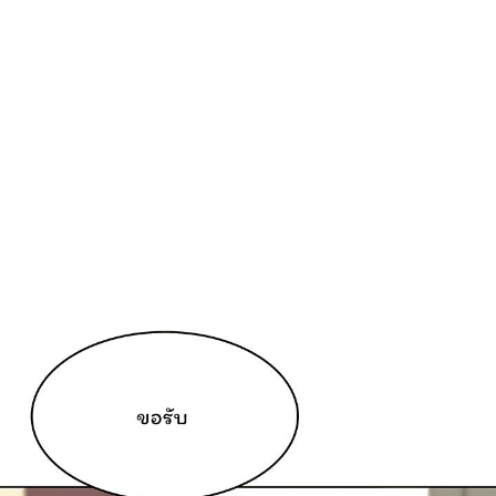
ตอน
ที่
121
126
ายน
ตอน
ที่
122
127
าคม
ตอน
ที่
123
128
าคม
ตอน
ที่
124
129
าคม
ตอน