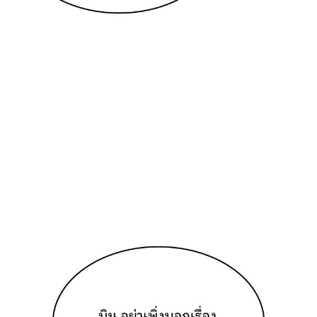
101
ายน
ตอน
ที่
96
102
ายน
ตอน
ที่
97
103
ายน
ตอน
ที่
98
104
ายน
ตอน
ที่
99