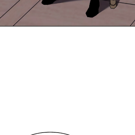
113
ายน
ตอน
ที่
108
114
ายน
ตอน
ที่
109
115
ายน
ตอน
ที่
110
116
ายน
ตอน
ที่
111
117
ายน