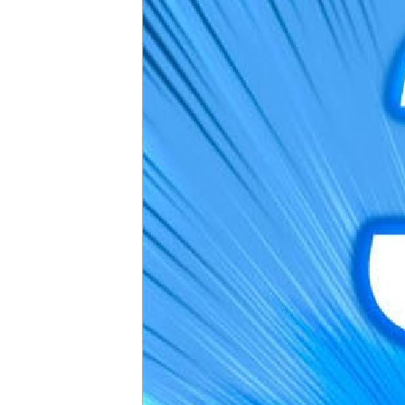
29
าคม
ตอน
2
ที่
25
30
าคม
ตอน
2
ที่
26.1
31
ายน
ตอน
ที่
26.2
32
ายน
ตอน
ที่
27.1