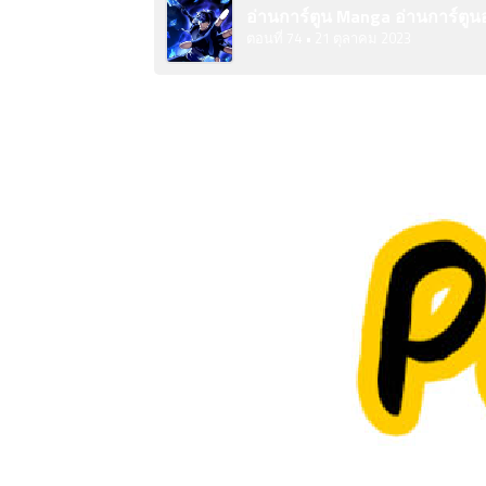
4
อ่านการ์ตูน Manga อ่านการ์ตูน
ตอนที่ 74
• 21 ตุลาคม 2023
9
าคม
ตอน
ที่
5
10
าคม
ตอน
ที่
6
11
าคม
ตอน
ที่
7
12
าคม
ตอน
ที่