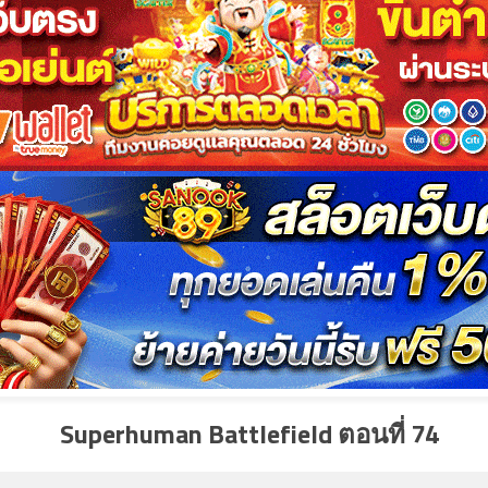
Superhuman Battlefield ตอนที่ 74