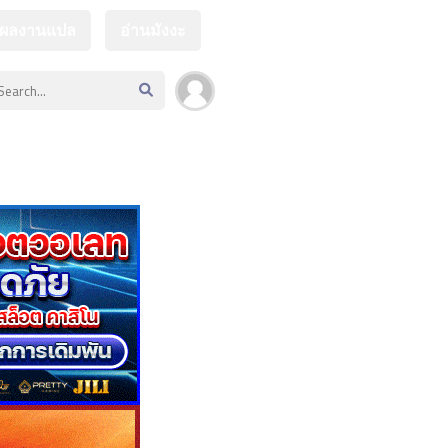
กผลงานแปล
อ่านมังงะ
Dark Mode
Dark Mode