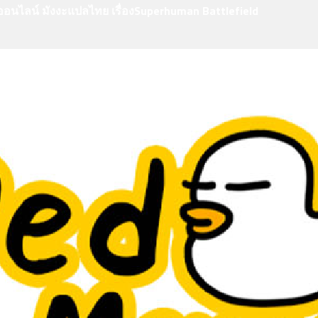
ออนไลน์ มังงะแปลไทย เรื่อง
Superhuman Battlefield