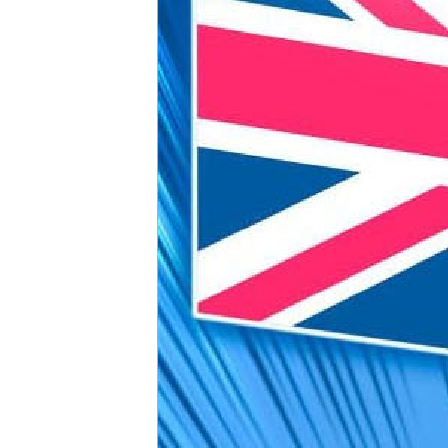
25
าคม
ตอน
2
ที่
21
26
าคม
ตอน
2
ที่
22
27
าคม
ตอน
2
ที่
23
28
าคม
ตอน
2
ที่
24