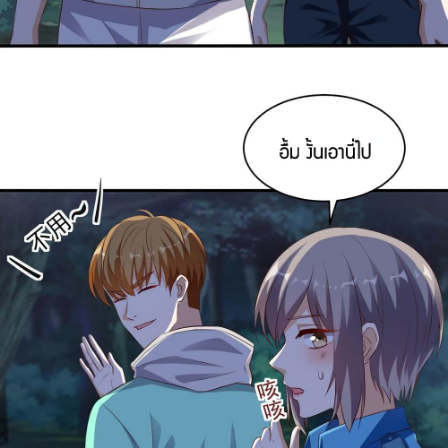
57
62
าคม
ตอน
3
ที่
58
63
าคม
ตอน
3
ที่
59
64
าคม
ตอน
3
ที่
60
65
าคม
ตอน
3
ที่