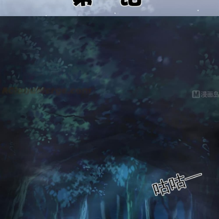
8
13
าคม
ตอน
3
ที่
9
14
าคม
ตอน
3
ที่
10
15
าคม
ตอน
3
ที่
11
16
าคม
ตอน
3
ที่
12