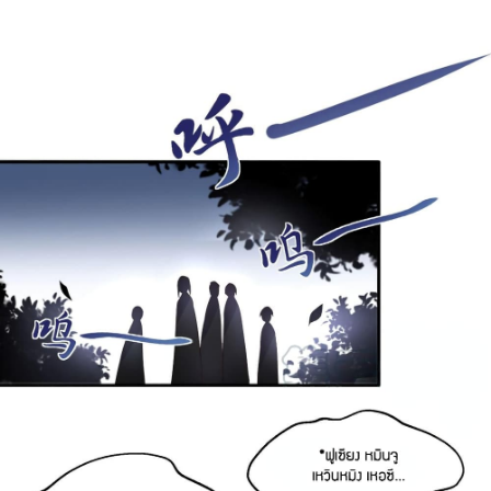
37
ตอน
3
ที่
33
38
าคม
ตอน
3
ที่
34
39
าคม
ตอน
3
ที่
35
40
าคม
ตอน
3
ที่
36
41
าคม