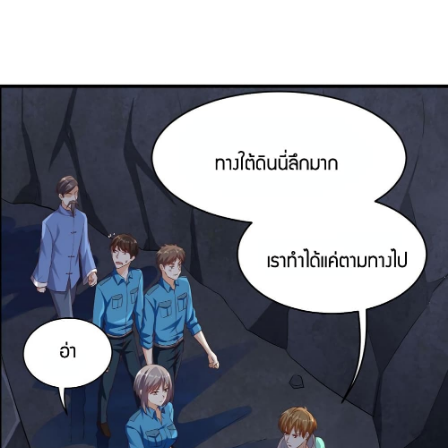
122
127
าคม
ตอน
3
ที่
123
128
าคม
ตอน
3
ที่
124
129
าคม
ตอน
3
ที่
125
130
าคม
ตอน
3
ที่
126