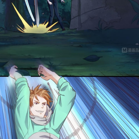
78
าคม
ตอน
3
ที่
74
79
าคม
ตอน
3
ที่
75
80
าคม
ตอน
3
ที่
76
81
าคม
ตอน
3
ที่
77