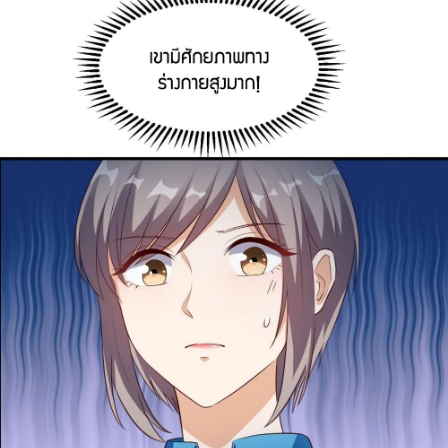
ที่
102
107
าคม
ตอน
3
ที่
103
108
าคม
ตอน
3
ที่
104
109
าคม
ตอน
3
ที่
105
110
าคม
ตอน
3