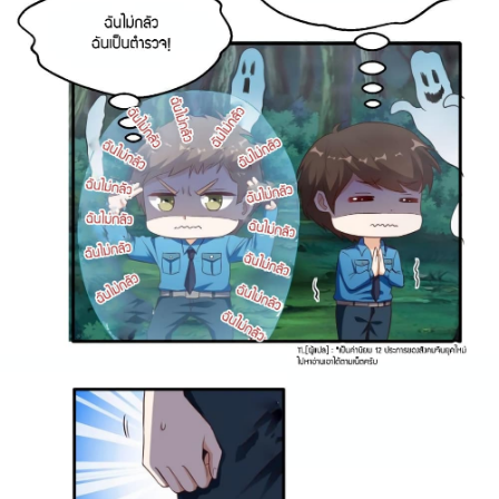
ตอน
3
ที่
37
42
าคม
ตอน
3
ที่
38
43
าคม
ตอน
3
ที่
39
44
าคม
ตอน
3
ที่
40
45
าคม