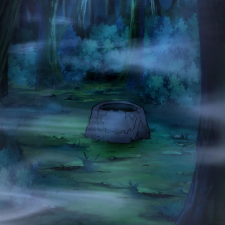
17
าคม
ตอน
3
ที่
13
18
าคม
ตอน
3
ที่
14
19
าคม
ตอน
3
ที่
15
20
าคม
ตอน
3
ที่
16