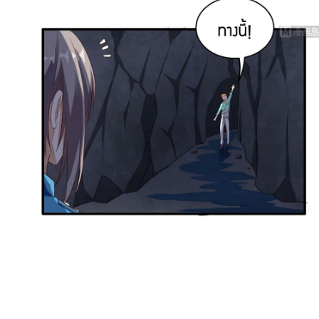
118
123
าคม
ตอน
3
ที่
119
124
าคม
ตอน
3
ที่
120
125
าคม
ตอน
3
ที่
121
126
าคม
ตอน
3
ที่