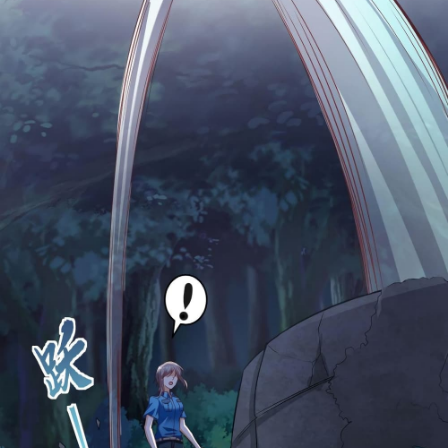
74
าคม
ตอน
3
ที่
70
75
าคม
ตอน
3
ที่
71
76
าคม
ตอน
3
ที่
72
77
าคม
ตอน
3
ที่
73