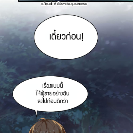
ที่
49
54
าคม
ตอน
3
ที่
50
55
าคม
ตอน
3
ที่
51
56
าคม
ตอน
3
ที่
52
57
าคม
ตอน
3