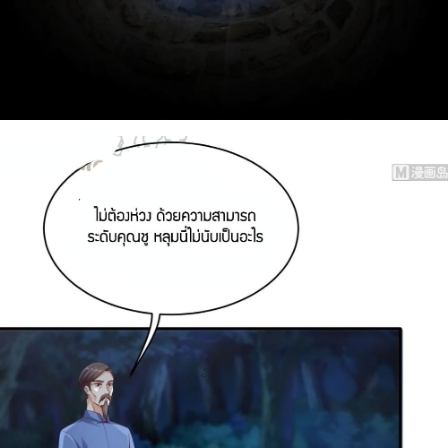
90
าคม
ตอน
3
ที่
86
91
าคม
ตอน
3
ที่
87
92
าคม
ตอน
3
ที่
88
93
าคม
ตอน
3
ที่
89
94
าคม