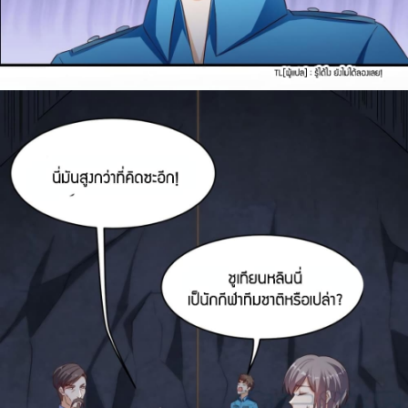
ที่
106
111
าคม
ตอน
3
ที่
107
112
าคม
ตอน
3
ที่
108
113
าคม
ตอน
3
ที่
109
114
าคม
ตอน
3