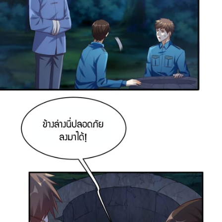
ตอน
3
ที่
90
95
าคม
ตอน
3
ที่
91
96
าคม
ตอน
3
ที่
92
97
าคม
ตอน
3
ที่
93
98
าคม