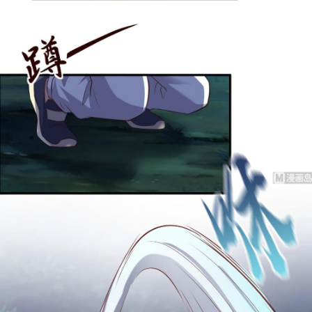
65
70
าคม
ตอน
3
ที่
66
71
าคม
ตอน
3
ที่
67
72
าคม
ตอน
3
ที่
68
73
าคม
ตอน
3
ที่
69