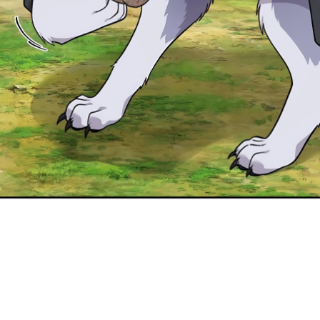
53
ายน
ตอน
ที่
49
54
ายน
ตอน
ที่
50
55
ายน
ตอน
ที่
51
56
ายน
ตอน
ที่
52