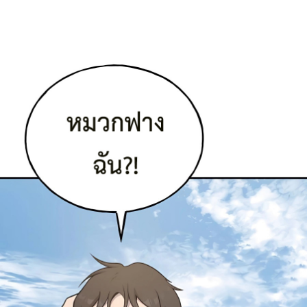
ที่
28
33
าคม
ตอน
3
ที่
29
34
ายน
ตอน
ที่
30
35
ายน
ตอน
ที่
31
36
าคม
ตอน