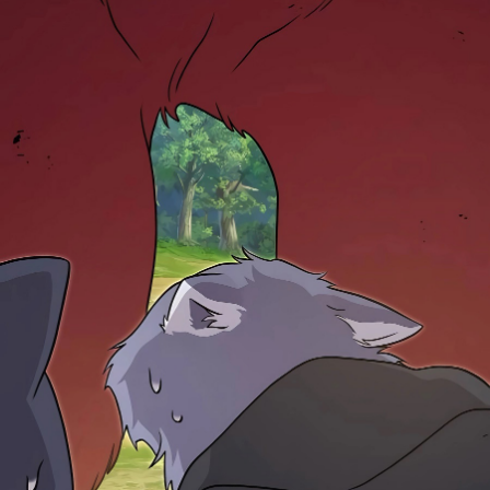
ตอน
ที่
77
82
าคม
ตอน
ที่
78
83
าคม
ตอน
ที่
79
84
าคม
ตอน
ที่
80
85
าคม
ตอน