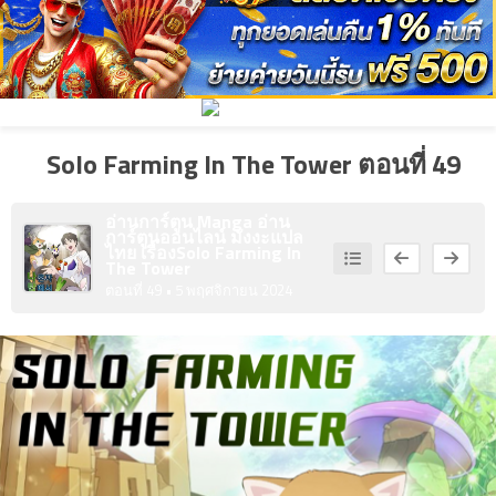
4
คม
ตอน
ที่
5
คม
Solo Farming In The Tower ตอนที่ 49
ตอน
ที่
1
อ่านการ์ตูน Manga อ่าน
การ์ตูนออนไลน์ มังงะแปล
ไทย เรื่อง
Solo Farming In
6
ายน
The Tower
ตอน
3
ตอนที่ 49
• 5 พฤศจิกายน 2024
ที่
2
7
ายน
ตอน
3
ที่
3