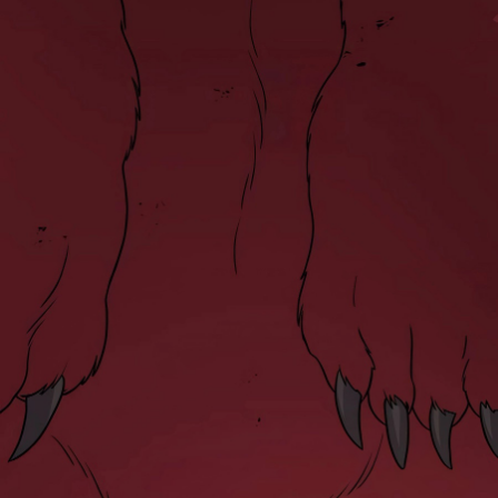
ตอน
ที่
73
78
ายน
ตอน
ที่
74
79
ายน
ตอน
ที่
75
80
ายน
ตอน
ที่
76
81
าคม