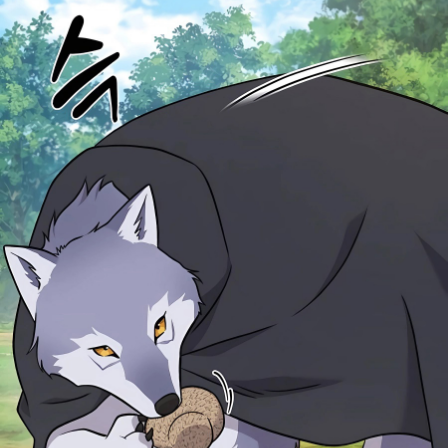
49
ายน
ตอน
ที่
45
50
ายน
ตอน
ที่
46
51
ายน
ตอน
ที่
47
52
ายน
ตอน
ที่
48