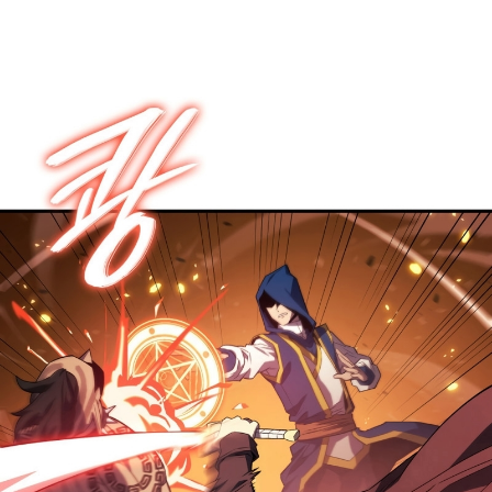
36
ตอน
ที่
32
37
าคม
ตอน
ที่
33
38
าคม
ตอน
ที่
34
39
าคม
ตอน
ที่
35
40
าคม