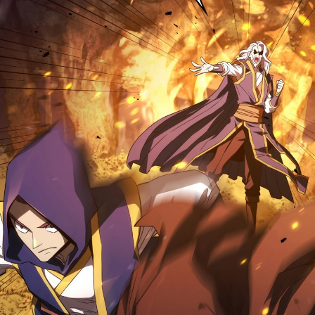
ตอน
ที่
96
102
าคม
ตอน
ที่
97
103
นธ์
ตอน
ที่
98
104
นธ์
ตอน
ที่
99
105
นธ์
ตอน