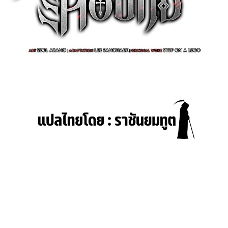
16
ายน
ตอน
3
ที่
12
17
ายน
ตอน
3
ที่
13
18
ายน
ตอน
3
ที่
14
19
ายน
ตอน
3
ที่
15