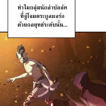
73
นธ์
ตอน
ที่
69
74
นธ์
ตอน
ที่
70
75
าคม
ตอน
4
ที่
71
76
าคม
ตอน
4
ที่
72