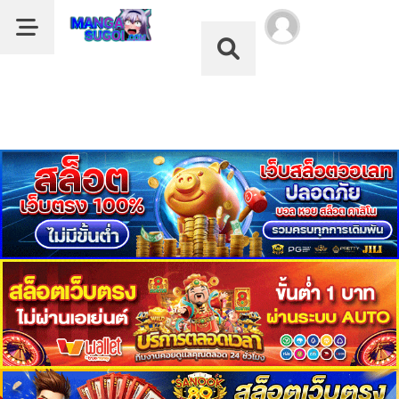
Dark Mode
ลำดับ
Dark Mode
ตอน
เรื่อง
Revenge
หน้าแรก
of
the
รายชื่อมังงะ
Iron-
Blooded
หมวด
Sword
Hound
ดูอนิเมะ
1
ตอน
บุ๊กมาร์ก
ที่
ค้นหา
2
คม
ตอน
ฝากผลงานแปล
ที่
อ่านมังงะ
3
คม