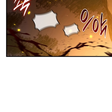
ที่
52
57
ายน
ตอน
ที่
53
58
ายน
ตอน
ที่
54
59
าคม
ตอน
ที่
55
60
าคม
ตอน
ที่