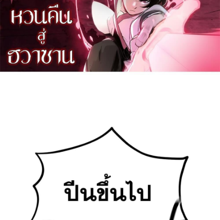
8
าคม
ตอน
2
ที่
4
9
าคม
ตอน
2
ที่
5
10
าคม
ตอน
2
ที่
6
11
าคม
ตอน
2
ที่
7