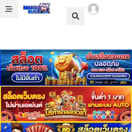
Dark Mode
ลำดับ
Dark Mode
ตอน
เรื่อง
Return
หน้าแรก
of
the
รายชื่อมังงะ
Mount
Hua
หมวด
Sect
ดูอนิเมะ
1
ตอน
ที่
บุ๊กมาร์ก
2
คม
ค้นหา
ตอน
ที่
ฝากผลงานแปล
3
คม
อ่านมังงะ
ตอน