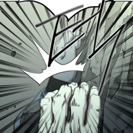
12
าคม
ตอน
2
ที่
8
13
าคม
ตอน
2
ที่
9
14
าคม
ตอน
2
ที่
10
15
าคม
ตอน
2
ที่
11