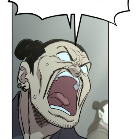
73
ายน
ตอน
ที่
69
74
ายน
ตอน
ที่
70
75
าคม
ตอน
ที่
71
76
าคม
ตอน
ที่
72