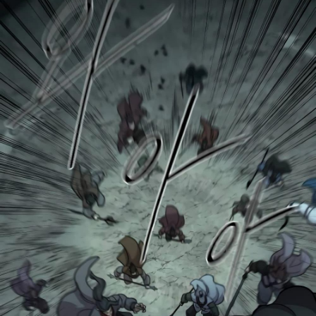
ตอน
ที่
80
86
าคม
ตอน
ที่
81
87
าคม
ตอน
ที่
82
88
าคม
ตอน
ที่
83
89
าคม