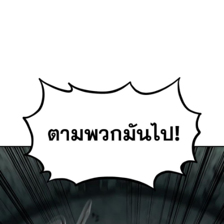
81
ตอน
ที่
76
82
ายน
ตอน
ที่
77
83
ายน
ตอน
ที่
78
84
ายน
ตอน
ที่
79
85
าคม