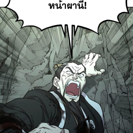
ตอน
2
ที่
24
29
าคม
ตอน
2
ที่
25
30
าคม
ตอน
2
ที่
26
31
าคม
ตอน
2
ที่
27
32
าคม