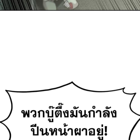
69
คม
ตอน
ที่
65
70
คม
ตอน
ที่
66
71
ายน
ตอน
ที่
67
72
ายน
ตอน
ที่
68