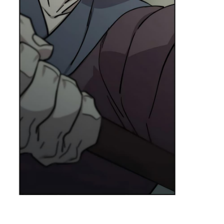
77
าคม
ตอน
ที่
72.5
78
าคม
ตอน
2
ที่
73
79
ายน
ตอน
ที่
74
80
ายน
ตอน
ที่
75
ายน