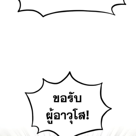
ตอน
ที่
32
37
าคม
ตอน
2
ที่
33
38
าคม
ตอน
2
ที่
34
39
าคม
ตอน
2
ที่
35
40
าคม
ตอน
2