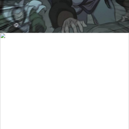
ที่
96
102
ายน
ตอน
ที่
97
103
ายน
ตอน
ที่
98
104
ายน
ตอน
ที่
99
105
ายน
ตอน
ที่