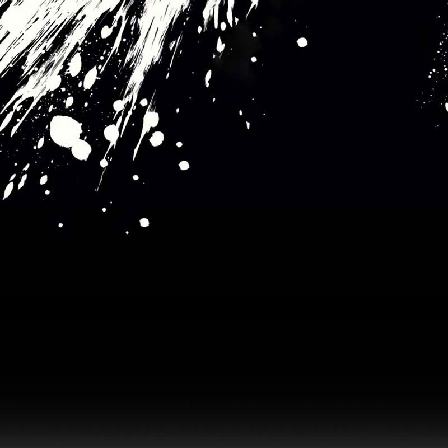
73
าคม
ตอน
ที่
68
74
าคม
ตอน
ที่
69
75
าคม
ตอน
ที่
70
76
าคม
ตอน
ที่
71