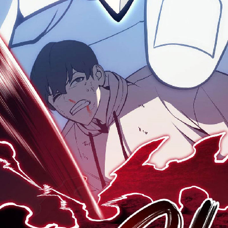
ตอน
ที่
95
102
ายน
ตอน
ที่
96
103
ายน
ตอน
ที่
97
104
ายน
ตอน
ที่
98
105
ายน
ตอน