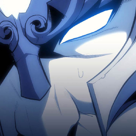
81
าคม
ตอน
ที่
75
82
ายน
ตอน
ที่
76
83
ายน
ตอน
ที่
77
84
ายน
ตอน
ที่
78