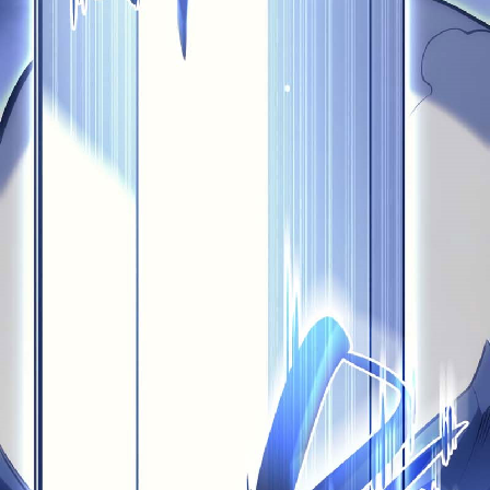
ตอน
ที่
39
45
ายน
ตอน
ที่
40
46
ายน
ตอน
ที่
41
47
ายน
ตอน
ที่
42
48
าคม
ตอน