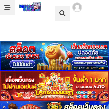
Dark Mode
ลำดับ
Dark Mode
ตอน
เรื่อง
The
หน้าแรก
Return
of
รายชื่อมังงะ
The
Disaster-
หมวด
Class
Hero
ดูอนิเมะ
1
ตอน
บุ๊กมาร์ก
ที่
ค้นหา
2
คม
ตอน
ฝากผลงานแปล
ที่
อ่านมังงะ
3
คม