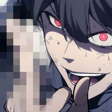
20
นธ์
ตอน
ที่
15
21
นธ์
ตอน
ที่
16
22
นธ์
ตอน
ที่
17
23
นธ์
ตอน
ที่
18