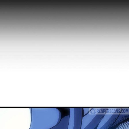
77
าคม
ตอน
ที่
72
78
าคม
ตอน
ที่
73
79
าคม
ตอน
ที่
74
80
าคม
ตอน
ที่
74.5