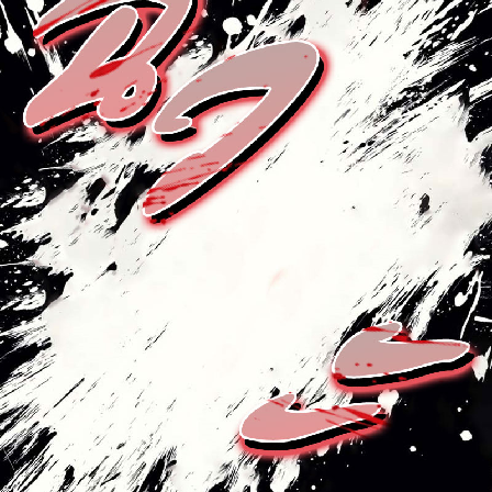
63
69
ายน
ตอน
ที่
64
70
ายน
ตอน
ที่
65
71
ายน
ตอน
ที่
66
72
ายน
ตอน
ที่
67