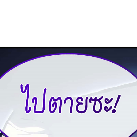
6
12
นธ์
ตอน
ที่
7
13
นธ์
ตอน
ที่
8
14
นธ์
ตอน
ที่
9
15
นธ์
ตอน
ที่
10