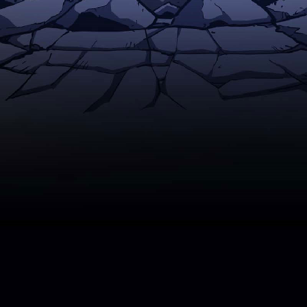
55
61
ายน
ตอน
3
ที่
56
62
ายน
ตอน
3
ที่
57
63
ายน
ตอน
3
ที่
58
64
คม
ตอน
ที่