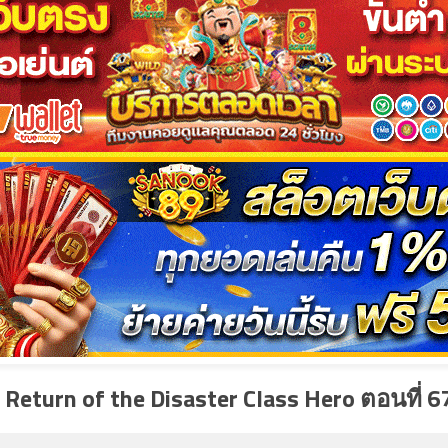
Return of the Disaster Class Hero ตอนที่ 6