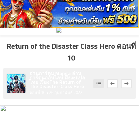
ตอน
ที่
4
คม
ตอน
ที่
Return of the Disaster Class Hero ตอนที่
5
คม
10
ตอน
ที่
อ่านการ์ตูน Manga อ่าน
0
การ์ตูนออนไลน์ มังงะแปล
ไทย เรื่อง
The Return of
The Disaster-Class Hero
6
นธ์
ตอนที่ 10
• 26 กุมภาพันธ์ 2022
ตอน
ที่
1
7
นธ์
ตอน
ที่