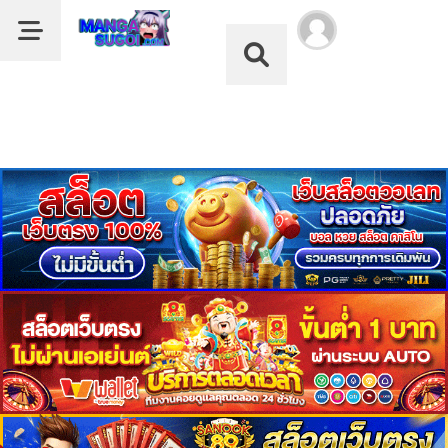
Dark Mode
ลำดับ
Dark Mode
ตอน
เรื่อง
The
หน้าแรก
Return
of
รายชื่อมังงะ
The
Disaster-
หมวด
Class
Hero
ดูอนิเมะ
1
ตอน
บุ๊กมาร์ก
ที่
ค้นหา
2
คม
ตอน
ฝากผลงานแปล
ที่
อ่านมังงะ
3
คม