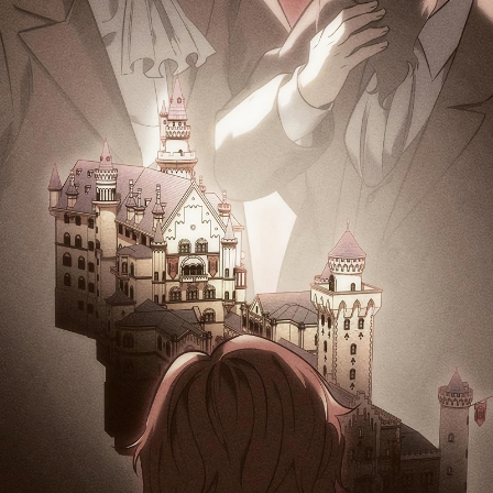
57
ายน
ตอน
ที่
53
58
ายน
ตอน
ที่
54
59
ายน
ตอน
ที่
55
60
าคม
ตอน
ที่
56