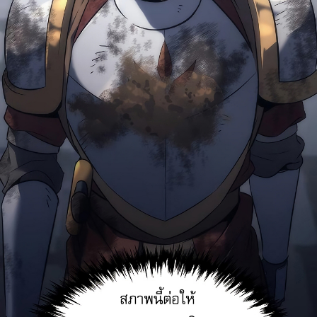
ตอน
5
ที่
69
74
าคม
ตอน
5
ที่
70
75
าคม
ตอน
5
ที่
71
76
าคม
ตอน
5
ที่
72
าคม