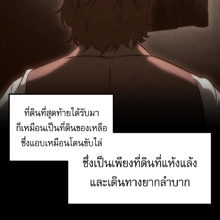
61
าคม
ตอน
ที่
57
62
าคม
ตอน
ที่
58
63
าคม
ตอน
ที่
59
64
าคม
ตอน
ที่
60