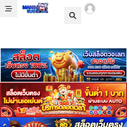
Dark Mode
ลำดับ
Dark Mode
ตอน
เรื่อง
Regressor
หน้าแรก
of
the
รายชื่อมังงะ
Fallen
family
หมวด
1
ดูอนิเมะ
ตอน
ที่
บุ๊กมาร์ก
2
คม
ตอน
ค้นหา
ที่
ฝากผลงานแปล
3
คม
ตอน
อ่านมังงะ
ที่