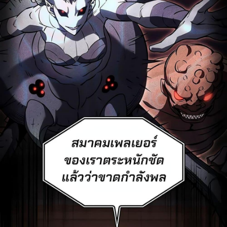
57
ายน
ตอน
ที่
53
58
ายน
ตอน
ที่
54
59
ายน
ตอน
ที่
55
60
ายน
ตอน
ที่
56