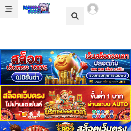
Dark Mode
ลำดับ
Dark Mode
ตอน
เรื่อง
Regressing
หน้าแรก
with
the
รายชื่อมังงะ
King’s
Power
หมวด
1
ดูอนิเมะ
ตอน
ที่
บุ๊กมาร์ก
2
คม
ตอน
ค้นหา
ที่
ฝากผลงานแปล
3
คม
ตอน
อ่านมังงะ
ที่