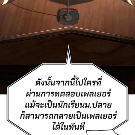
65
ายน
ตอน
ที่
61
66
ายน
ตอน
ที่
62
67
ายน
ตอน
ที่
63
68
ายน
ตอน
ที่
64