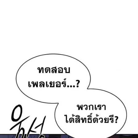
ตอน
ที่
20
25
ายน
ตอน
ที่
21
26
ายน
ตอน
ที่
22
27
ายน
ตอน
ที่
23
28
ายน
ตอน