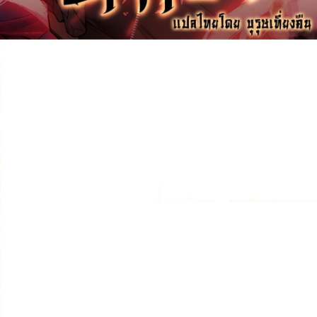
12
ายน
ตอน
ที่
8
13
ายน
ตอน
ที่
9
14
ายน
ตอน
ที่
10
15
ายน
ตอน
ที่
11
16
ายน