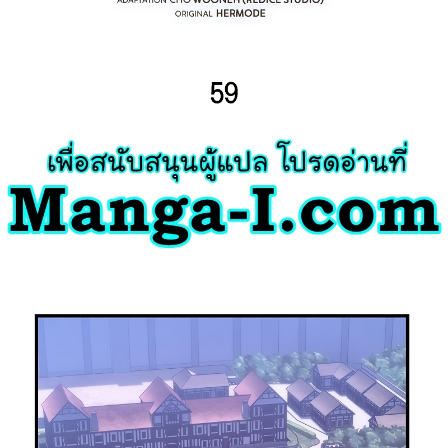
118
ายน
ตอน
ที่
115
119
ายน
ตอน
ที่
116
120
าคม
ตอน
4
ที่
117
121
าคม
ตอน
4
ที่
118