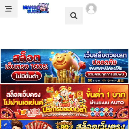
Dark Mode
ลำดับ
Dark Mode
ตอน
เรื่อง
Pick
หน้าแรก
Me
Up,
รายชื่อมังงะ
Infinite
Gacha
หมวด
1
ดูอนิเมะ
ตอน
ที่
บุ๊กมาร์ก
2
คม
ตอน
ค้นหา
ที่
ฝากผลงานแปล
3
คม
ตอน
อ่านมังงะ
ที่