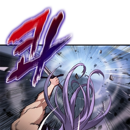
ตอน
ที่
73
78
าคม
ตอน
ที่
74
79
าคม
ตอน
ที่
75
80
าคม
ตอน
ที่
76
81
าคม