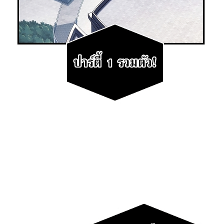
126
ตอน
ที่
123
127
ายน
ตอน
ที่
124
128
าคม
ตอน
ที่
125
129
าคม
ตอน
ที่
126
130
าคม