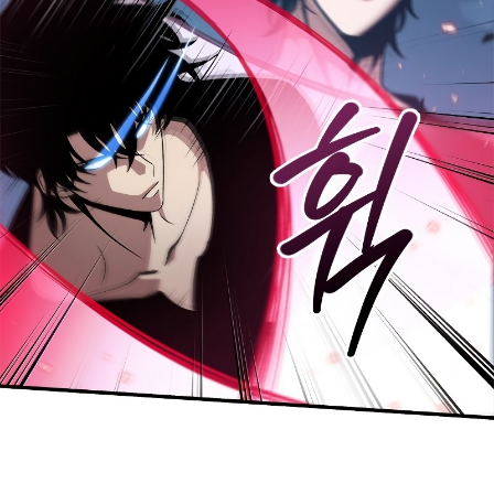
40
45
คม
ตอน
ที่
41
46
ายน
ตอน
ที่
42
47
ายน
ตอน
ที่
43
48
ายน
ตอน
ที่
44