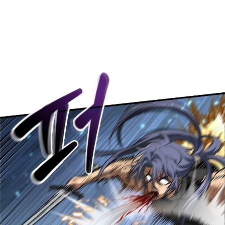
49
ายน
ตอน
ที่
45
50
ายน
ตอน
ที่
46
51
ายน
ตอน
ที่
47
52
ายน
ตอน
ที่
48