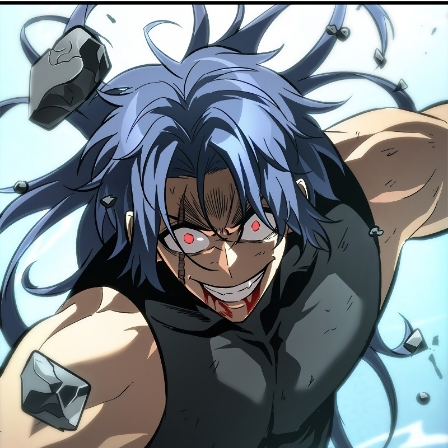
69
าคม
ตอน
3
ที่
65
70
าคม
ตอน
3
ที่
66
71
ายน
ตอน
ที่
67
72
ายน
ตอน
ที่
68
73
ายน