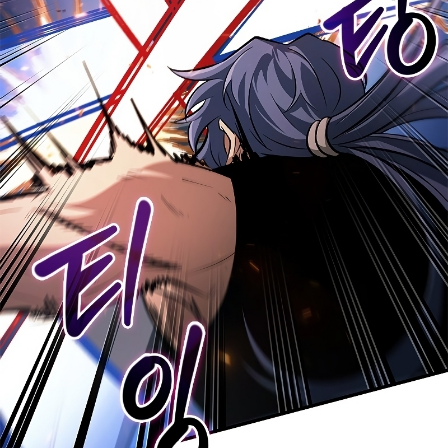
89
94
คม
ตอน
ที่
90
95
คม
ตอน
ที่
91
96
คม
ตอน
ที่
92
97
คม
ตอน
ที่