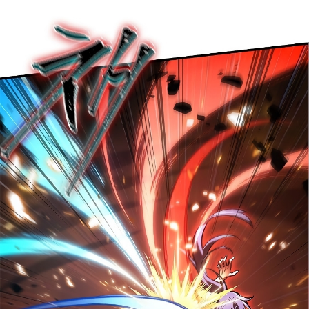
ตอน
ที่
12
17
าคม
ตอน
ที่
13
18
าคม
ตอน
ที่
14
19
าคม
ตอน
ที่
15
20
าคม