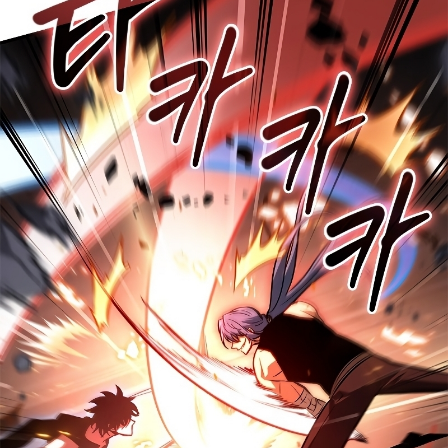
97
102
คม
ตอน
ที่
98
103
ายน
ตอน
ที่
99
104
ายน
ตอน
ที่
100
105
ายน
ตอน
ที่
101