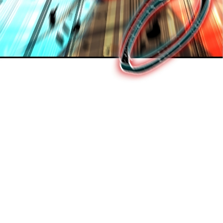
ตอน
ที่
20
25
าคม
ตอน
ที่
21
26
าคม
ตอน
ที่
22
27
าคม
ตอน
ที่
23
28
าคม
ตอน