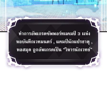
61
าคม
ตอน
ที่
57
62
ายน
ตอน
ที่
58
63
ายน
ตอน
ที่
59
64
ายน
ตอน
ที่
60