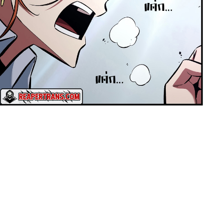
69
าคม
ตอน
3
ที่
65
70
าคม
ตอน
3
ที่
66
71
ายน
ตอน
ที่
67
72
ายน
ตอน
ที่
68
73
ายน