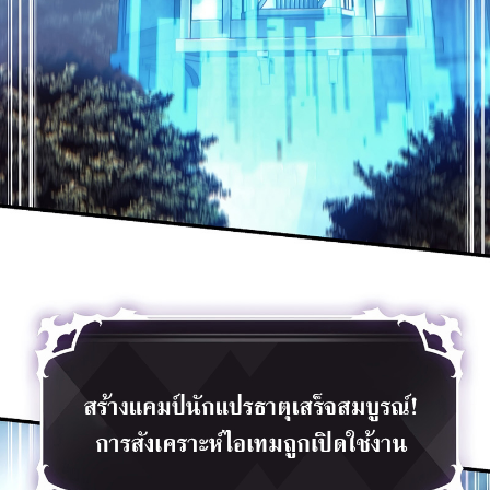
ที่
32
37
าคม
ตอน
3
ที่
33
38
าคม
ตอน
3
ที่
34
39
ายน
ตอน
3
ที่
35
40
ายน
ตอน
3
ที่