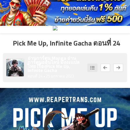
4
คม
ตอน
ที่
5
คม
Pick Me Up, Infinite Gacha ตอนที่ 24
ตอน
ที่
1
อ่านการ์ตูน Manga อ่าน
การ์ตูนออนไลน์ มังงะแปล
ไทย เรื่อง
Pick Me Up,
6
าคม
Infinite Gacha
ตอน
ตอนที่ 24
• 25 มกราคม 2023
ที่
2
7
าคม
ตอน
ที่
3