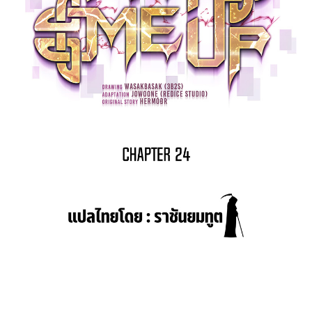
ตอน
ที่
12
17
าคม
ตอน
ที่
13
18
าคม
ตอน
ที่
14
19
าคม
ตอน
ที่
15
20
าคม