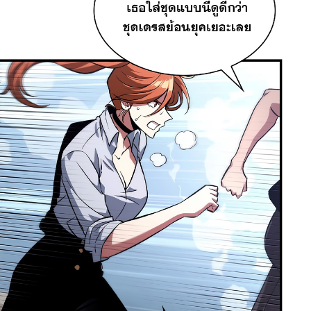
106
ายน
ตอน
ที่
102
107
าคม
ตอน
ที่
103
108
าคม
ตอน
ที่
105
109
าคม
ตอน
ที่
106