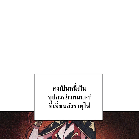
114
าคม
ตอน
ที่
111
115
าคม
ตอน
ที่
112
116
ายน
ตอน
ที่
113
117
ายน
ตอน
ที่
114