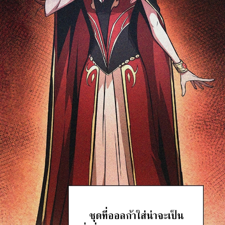
118
ายน
ตอน
ที่
115
119
ายน
ตอน
ที่
116
120
าคม
ตอน
4
ที่
117
121
าคม
ตอน
4
ที่
118