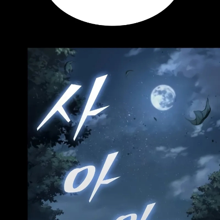
ตอน
ที่
40
46
าคม
ตอน
ที่
41
47
าคม
ตอน
ที่
42
48
าคม
ตอน
ที่
43
49
าคม
ตอน