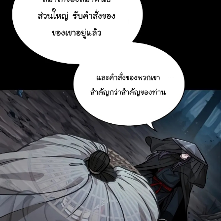
60
66
าคม
ตอน
ที่
61
67
าคม
ตอน
ที่
62
68
าคม
ตอน
ที่
63
69
าคม
ตอน
ที่