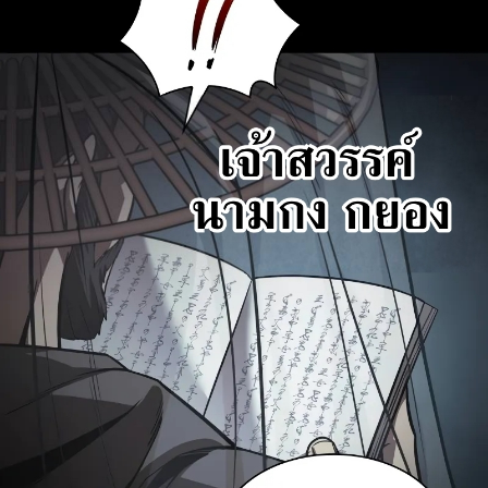
82
าคม
ตอน
ที่
77
83
าคม
ตอน
ที่
78
84
าคม
ตอน
ที่
79
85
าคม
ตอน
ที่
80