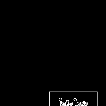
3
9
าคม
ตอน
ที่
4
10
าคม
ตอน
ที่
5
11
าคม
ตอน
ที่
6
12
าคม
ตอน
ที่