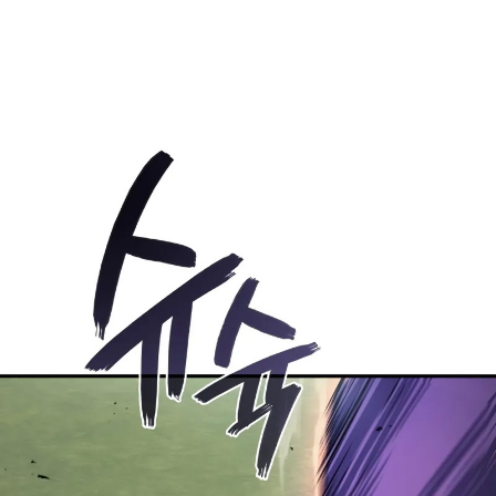
44
49
าคม
ตอน
ที่
45
50
นธ์
ตอน
ที่
46
51
นธ์
ตอน
ที่
47
52
นธ์
ตอน
ที่