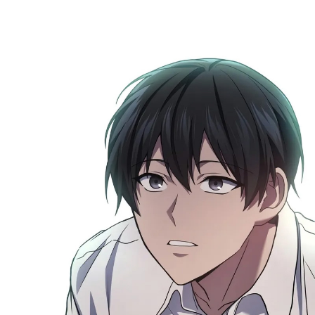
16
าคม
ตอน
ที่
12
17
าคม
ตอน
ที่
13
18
าคม
ตอน
ที่
14
19
าคม
ตอน
ที่
15