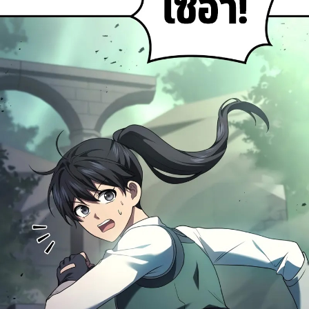
ตอน
ที่
81
86
าคม
ตอน
ที่
82
87
าคม
ตอน
ที่
83
88
าคม
ตอน
ที่
84
89
าคม