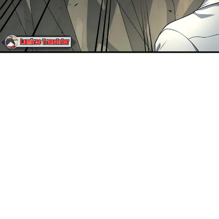
65
ายน
ตอน
ที่
61
66
ายน
ตอน
ที่
62
67
ายน
ตอน
ที่
63
68
ายน
ตอน
ที่
64