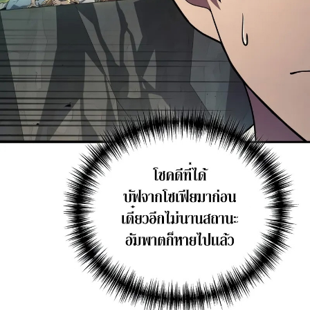
73
ายน
ตอน
ที่
69
74
ายน
ตอน
ที่
70
75
ายน
ตอน
ที่
71
76
ายน
ตอน
ที่
72