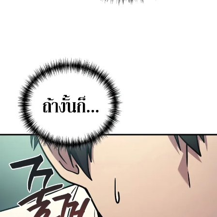
77
ายน
ตอน
ที่
73
78
ายน
ตอน
ที่
74
79
ายน
ตอน
ที่
75
80
ายน
ตอน
ที่
76
ายน