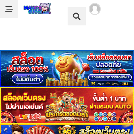
Dark Mode
ลำดับ
Dark Mode
ตอน
เรื่อง
Martial
หน้าแรก
God
Regressed
รายชื่อมังงะ
to
Level
หมวด
2
ดูอนิเมะ
1
ตอน
ที่
บุ๊กมาร์ก
2
คม
ค้นหา
ตอน
ที่
ฝากผลงานแปล
3
คม
อ่านมังงะ
ตอน