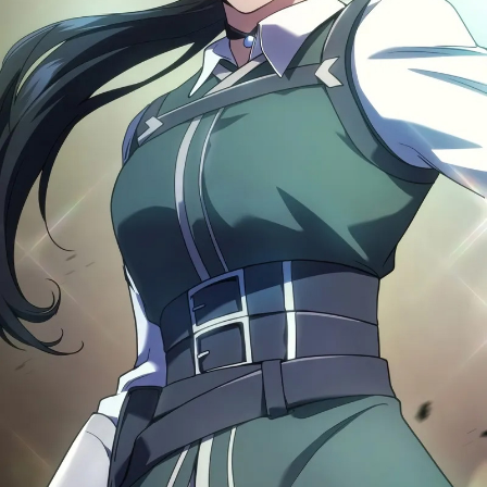
ตอน
ที่
32
37
าคม
ตอน
3
ที่
33
38
ายน
ตอน
ที่
34
39
ายน
ตอน
ที่
35
40
ายน
ตอน