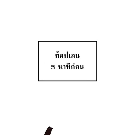
12
าคม
ตอน
ที่
8
13
าคม
ตอน
ที่
9
14
าคม
ตอน
ที่
10
15
าคม
ตอน
ที่
11