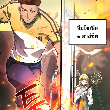
ตอน
ที่
81
86
าคม
ตอน
ที่
82
87
าคม
ตอน
ที่
83
88
าคม
ตอน
ที่
84
89
าคม