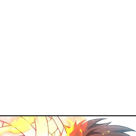
65
ายน
ตอน
ที่
61
66
ายน
ตอน
ที่
62
67
ายน
ตอน
ที่
63
68
ายน
ตอน
ที่
64