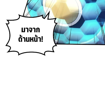
ที่
40
45
าคม
ตอน
ที่
41
46
าคม
ตอน
ที่
42
47
าคม
ตอน
ที่
43
48
าคม
ตอน
ที่