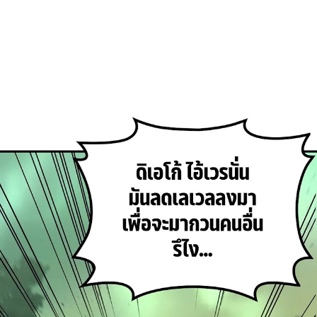
24
าคม
ตอน
ที่
20
25
าคม
ตอน
ที่
21
26
าคม
ตอน
ที่
22
27
าคม
ตอน
ที่
23
28
าคม