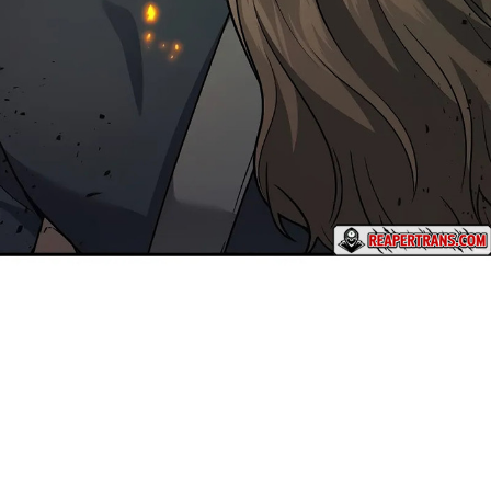
61
ายน
ตอน
ที่
57
62
ายน
ตอน
ที่
58
63
ายน
ตอน
ที่
59
64
ายน
ตอน
ที่
60