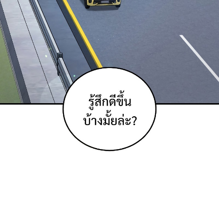
ตอน
ที่
32
37
าคม
ตอน
3
ที่
33
38
ายน
ตอน
ที่
34
39
ายน
ตอน
ที่
35
40
ายน
ตอน