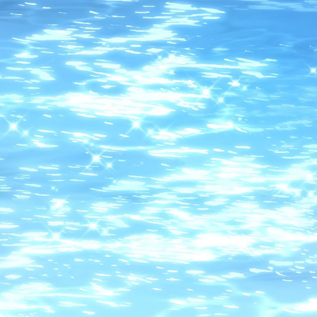
73
ายน
ตอน
ที่
69
74
ายน
ตอน
ที่
70
75
ายน
ตอน
ที่
71
76
ายน
ตอน
ที่
72