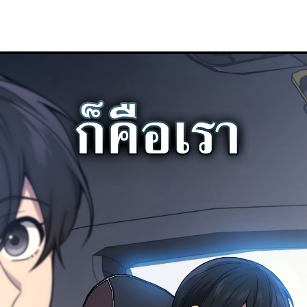
ตอน
ที่
81
86
าคม
ตอน
ที่
82
87
าคม
ตอน
ที่
83
88
าคม
ตอน
ที่
84
89
าคม