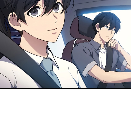
81
ตอน
ที่
77
82
าคม
ตอน
ที่
78
83
าคม
ตอน
ที่
79
84
าคม
ตอน
ที่
80
85
าคม