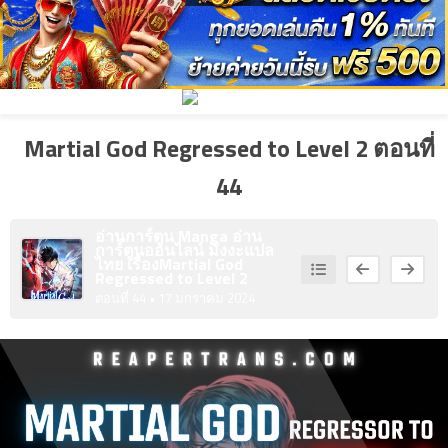
ที่
4
คม
ตอน
ที่
Martial God Regressed to Level 2 ตอนที่
5
คม
ตอน
44
ที่
1
อ่านการ์ตูน Manga อ่าน
การ์ตูนออนไลน์ มังงะแปล
6
าคม
ไทย เรื่อง
Martial God
Regressed to Level 2
ตอน
ตอนที่ 44
• 17 มกราคม 2024
ที่
2
7
าคม
ตอน
ที่
3