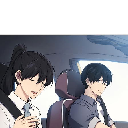
ที่
36
41
ายน
ตอน
ที่
37
42
ายน
ตอน
ที่
38
43
าคม
ตอน
ที่
39
44
าคม
ตอน