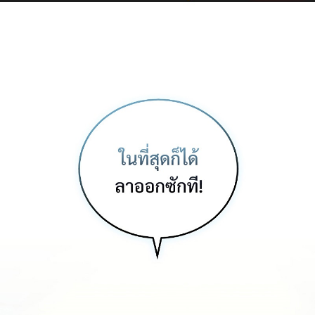
12
าคม
ตอน
ที่
8
13
าคม
ตอน
ที่
9
14
าคม
ตอน
ที่
10
15
าคม
ตอน
ที่
11