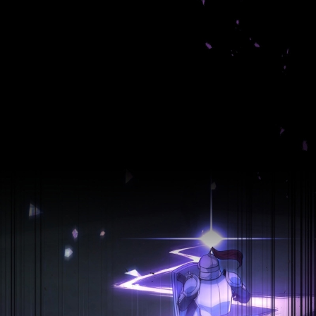
ตอน
ที่
28
33
ายน
ตอน
ที่
29
34
าคม
ตอน
3
ที่
30
35
าคม
ตอน
3
ที่
31
36
าคม
3