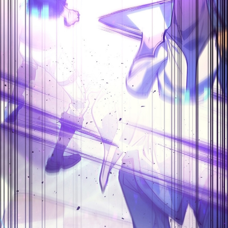
ที่
36
41
ายน
ตอน
ที่
37
42
ายน
ตอน
ที่
38
43
าคม
ตอน
ที่
39
44
าคม
ตอน