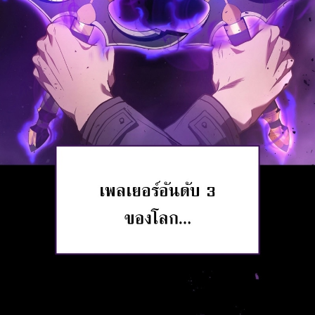
ตอน
ที่
24
29
าคม
ตอน
ที่
25
30
ายน
ตอน
ที่
26
31
ายน
ตอน
ที่
27
32
ายน