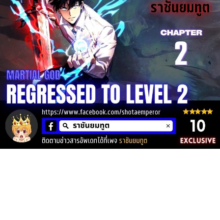
8
าคม
ตอน
ที่
4
9
าคม
ตอน
ที่
5
10
าคม
ตอน
ที่
6
11
าคม
ตอน
ที่
7