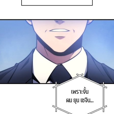
81
ตอน
ที่
77
82
าคม
ตอน
ที่
78
83
าคม
ตอน
ที่
79
84
าคม
ตอน
ที่
80
85
าคม