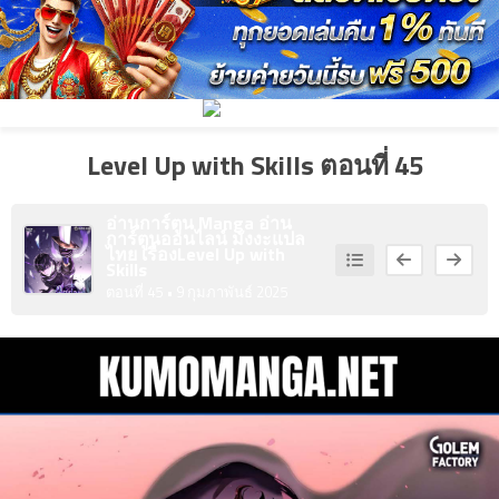
4
คม
ตอน
ที่
5
คม
ตอน
Level Up with Skills ตอนที่ 45
ที่
1
อ่านการ์ตูน Manga อ่าน
การ์ตูนออนไลน์ มังงะแปล
6
ายน
ไทย เรื่อง
Level Up with
ตอน
Skills
ที่
ตอนที่ 45
• 9 กุมภาพันธ์ 2025
2
7
ายน
ตอน
ที่
3
8
ายน