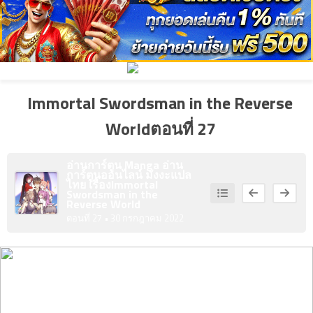
ที่
4
คม
ตอน
ที่
Immortal Swordsman in the Reverse
5
คม
ตอน
Worldตอนที่ 27
ที่
1
อ่านการ์ตูน Manga อ่าน
การ์ตูนออนไลน์ มังงะแปล
6
าคม
ไทย เรื่อง
Immortal
Swordsman in the
ตอน
Reverse World
ที่
ตอนที่ 27
• 30 กรกฎาคม 2022
2
7
าคม
ตอน
ที่
3