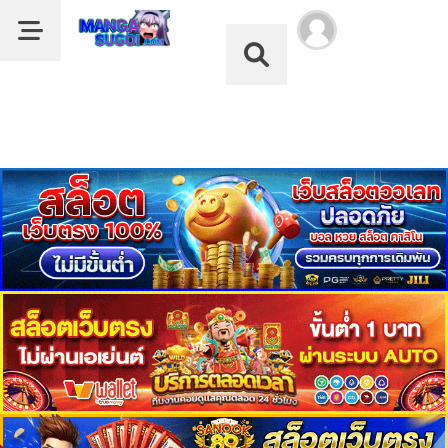
Dark Mode
ลำดับ
Dark Mode
ตอน
เรื่อง
Immortal
หน้าแรก
Swordsman
in
รายชื่อมังงะ
the
Reverse
หมวด
World
ดูอนิเมะ
1
ตอน
ที่
บุ๊กมาร์ก
2
คม
ค้นหา
ตอน
ที่
ฝากผลงานแปล
3
คม
อ่านมังงะ
ตอน