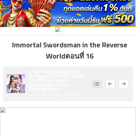
ที่
4
คม
ตอน
ที่
Immortal Swordsman in the Reverse
5
คม
ตอน
Worldตอนที่ 16
ที่
1
อ่านการ์ตูน Manga อ่าน
การ์ตูนออนไลน์ มังงะแปล
6
าคม
ไทย เรื่อง
Immortal
Swordsman in the
ตอน
Reverse World
ที่
ตอนที่ 16
• 30 กรกฎาคม 2022
2
7
าคม
ตอน
ที่
3