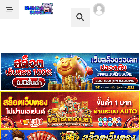
Dark Mode
ลำดับ
Dark Mode
ตอน
เรื่อง
Immortal
หน้าแรก
Swordsman
in
รายชื่อมังงะ
the
Reverse
หมวด
World
ดูอนิเมะ
1
ตอน
ที่
บุ๊กมาร์ก
2
คม
ค้นหา
ตอน
ที่
ฝากผลงานแปล
3
คม
อ่านมังงะ
ตอน