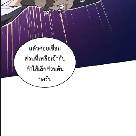
77
าคม
ตอน
ที่
73
78
าคม
ตอน
ที่
74
79
าคม
ตอน
ที่
75
80
าคม
ตอน
ที่
76
าคม