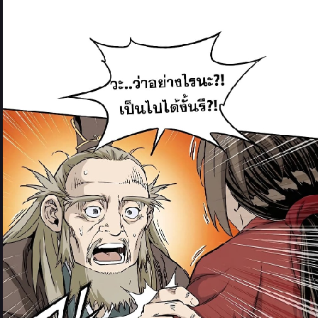
ตอน
ที่
32
37
ายน
ตอน
ที่
33
38
ายน
ตอน
ที่
34
39
ายน
ตอน
ที่
35
40
ายน
ตอน