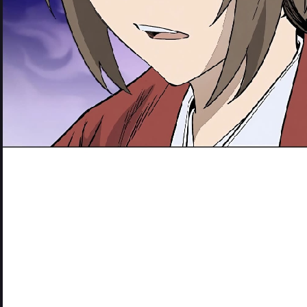
20
ายน
ตอน
ที่
16
21
ายน
ตอน
ที่
17
22
ายน
ตอน
ที่
18
23
ายน
ตอน
ที่
19