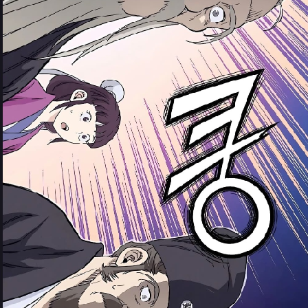
73
ายน
ตอน
ที่
69
74
ายน
ตอน
ที่
70
75
ายน
ตอน
ที่
71
76
าคม
ตอน
ที่
72