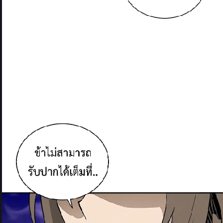
16
ายน
ตอน
ที่
12
17
ายน
ตอน
ที่
13
18
ายน
ตอน
ที่
14
19
ายน
ตอน
ที่
15