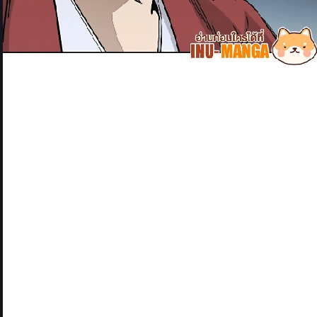
65
าคม
ตอน
ที่
61
66
าคม
ตอน
ที่
62
67
าคม
ตอน
ที่
63
68
าคม
ตอน
ที่
64