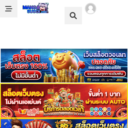
Dark Mode
ลำดับ
Dark Mode
ตอน
เรื่อง
I
หน้าแรก
Reincarnated
as
รายชื่อมังงะ
a
Legendary
หมวด
Surgeon
ดูอนิเมะ
1
ตอน
ที่
บุ๊กมาร์ก
2
คม
ค้นหา
ตอน
ที่
ฝากผลงานแปล
3
คม
อ่านมังงะ
ตอน