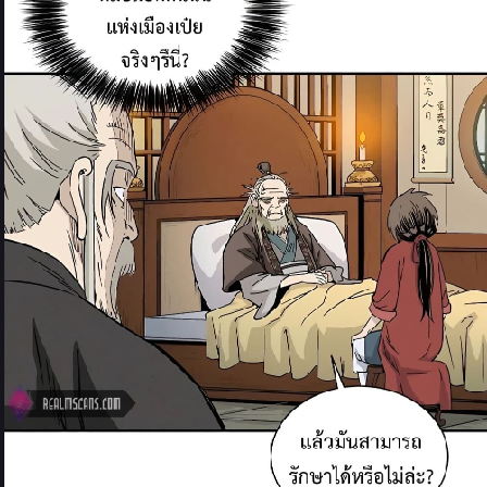
12
ายน
ตอน
ที่
8
13
ายน
ตอน
ที่
9
14
ายน
ตอน
ที่
10
15
ายน
ตอน
ที่
11