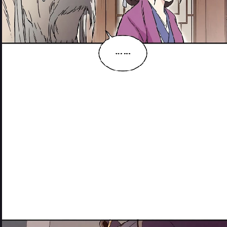
ที่
98
102
นธ์
ตอน
ที่
99
103
นธ์
ตอน
ที่
100
104
นธ์
ตอน
ที่
101
105
าคม
ตอน
4
ที่