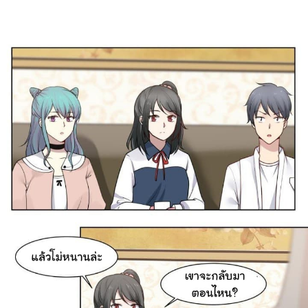
28
ายน
ตอน
ที่
24
29
ายน
ตอน
ที่
25
30
ายน
ตอน
ที่
26
31
ายน
ตอน
ที่
27