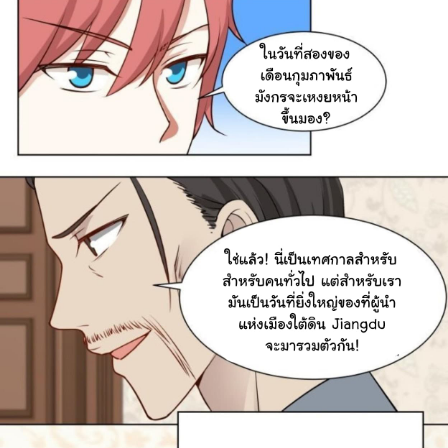
7
12
ายน
ตอน
ที่
8
13
ายน
ตอน
ที่
9
14
ายน
ตอน
ที่
10
15
ายน
ตอน
ที่
11