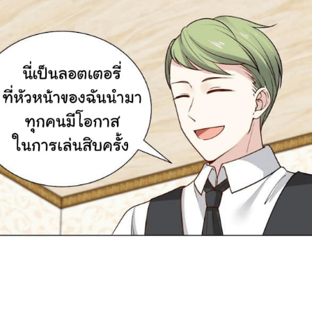
24
ายน
ตอน
ที่
20
25
ายน
ตอน
ที่
21
26
ายน
ตอน
ที่
22
27
ายน
ตอน
ที่
23