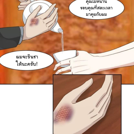
77
ายน
ตอน
ที่
73
78
ายน
ตอน
ที่
74
79
ายน
ตอน
ที่
75
80
ายน
ตอน
ที่
76