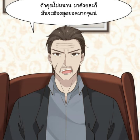
64
69
ายน
ตอน
ที่
65
70
ายน
ตอน
ที่
66
71
ายน
ตอน
ที่
67
72
ายน
ตอน
ที่
68