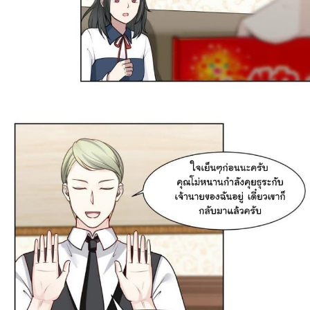
32
ายน
ตอน
ที่
28
33
ายน
ตอน
ที่
29
34
ายน
ตอน
ที่
30
35
ายน
ตอน
ที่
31
ายน