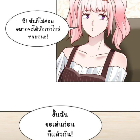
ที่
48
53
ายน
ตอน
ที่
49
54
ายน
ตอน
ที่
50
55
ายน
ตอน
ที่
51
56
ายน
ตอน