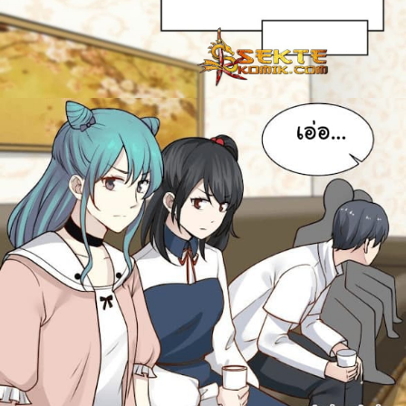
16
ายน
ตอน
ที่
12
17
ายน
ตอน
ที่
13
18
ายน
ตอน
ที่
14
19
ายน
ตอน
ที่
15