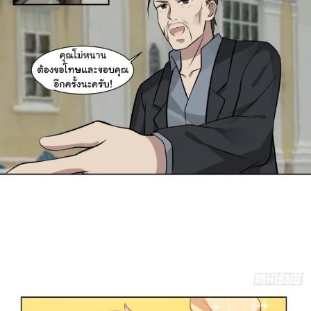
ที่
109
114
ายน
ตอน
ที่
110
115
ายน
ตอน
ที่
111
116
ายน
ตอน
ที่
112
117
ายน
ตอน
ที่