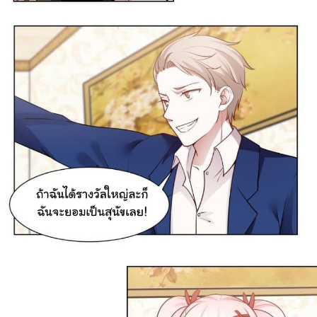
ที่
44
49
ายน
ตอน
ที่
45
50
ายน
ตอน
ที่
46
51
ายน
ตอน
ที่
47
52
ายน
ตอน