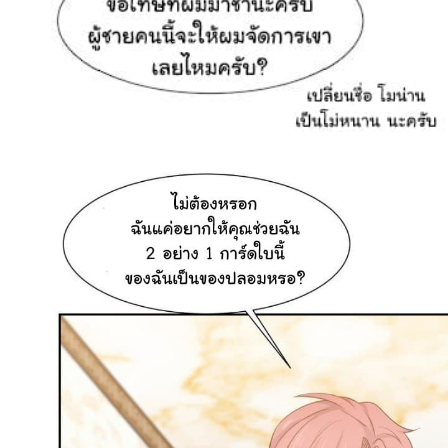
64
69
ายน
ตอน
ที่
65
70
ายน
ตอน
ที่
66
71
ายน
ตอน
ที่
67
72
ายน
ตอน
ที่
68