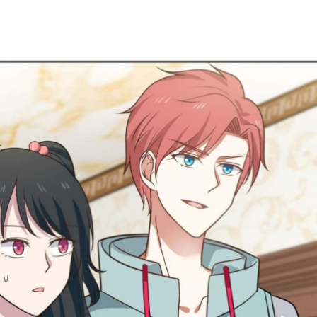
36
ตอน
ที่
32
37
ายน
ตอน
ที่
33
38
ายน
ตอน
ที่
34
39
ายน
ตอน
ที่
35
40
ายน