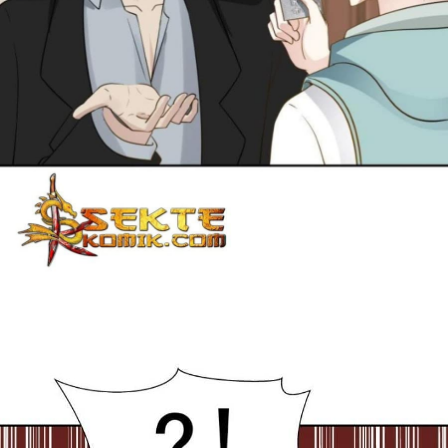
81
ายน
ตอน
ที่
77
82
ายน
ตอน
ที่
78
83
ายน
ตอน
ที่
79
84
ายน
ตอน
ที่
80