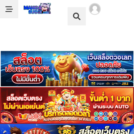
Dark Mode
ลำดับ
Dark Mode
ตอน
เรื่อง
I
หน้าแรก
Have
a
รายชื่อมังงะ
Dragon
on
หมวด
My
Body
ดูอนิเมะ
1
ตอน
บุ๊กมาร์ก
ที่
ค้นหา
2
คม
ตอน
ฝากผลงานแปล
ที่
อ่านมังงะ
3
คม