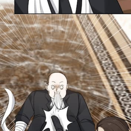
ที่
52
57
ายน
ตอน
ที่
53
58
ายน
ตอน
ที่
54
59
ายน
ตอน
ที่
55
60
ายน
ตอน
ที่