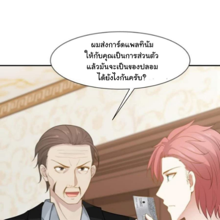
77
ายน
ตอน
ที่
73
78
ายน
ตอน
ที่
74
79
ายน
ตอน
ที่
75
80
ายน
ตอน
ที่
76