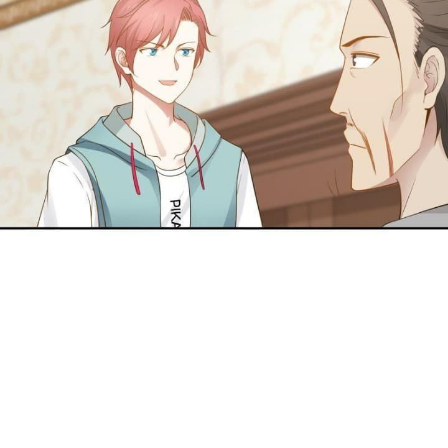
113
118
ายน
ตอน
ที่
114
119
ายน
ตอน
ที่
115
120
ายน
ตอน
ที่
116
121
ายน
ตอน
ที่