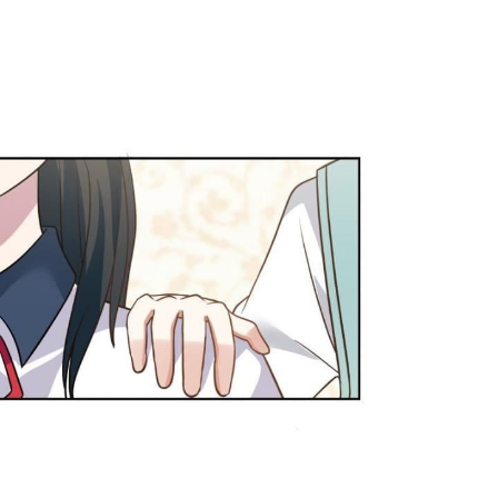
32
ายน
ตอน
ที่
28
33
ายน
ตอน
ที่
29
34
ายน
ตอน
ที่
30
35
ายน
ตอน
ที่
31
ายน