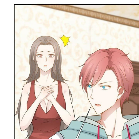
117
122
ายน
ตอน
ที่
118
123
ายน
ตอน
ที่
119
124
ายน
ตอน
ที่
120
125
ายน
ตอน
ที่