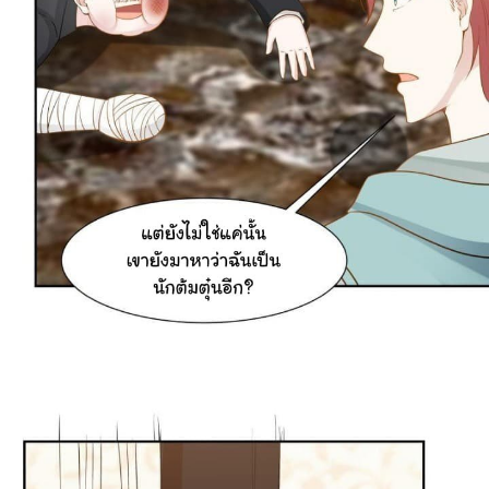
ตอน
ที่
89
94
ายน
ตอน
ที่
90
95
ายน
ตอน
ที่
91
96
ายน
ตอน
ที่
92
97
ายน