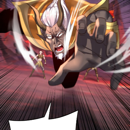
118
ายน
ตอน
ที่
114
119
ายน
ตอน
ที่
115
120
ายน
ตอน
ที่
116
121
าคม
ตอน
ที่
117