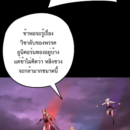
65
าคม
ตอน
ที่
61
66
าคม
ตอน
ที่
62
67
าคม
ตอน
ที่
63
68
าคม
ตอน
ที่
64