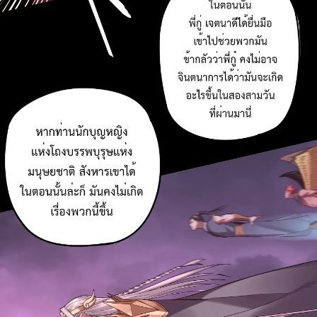
ที่
24
29
คม
ตอน
ที่
25
30
คม
ตอน
ที่
26
31
คม
ตอน
ที่
27
32
าคม
ตอน