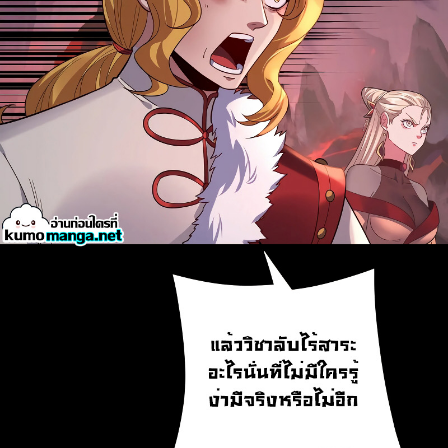
61
ายน
ตอน
ที่
57
62
าคม
ตอน
ที่
58
63
าคม
ตอน
ที่
59
64
าคม
ตอน
ที่
60