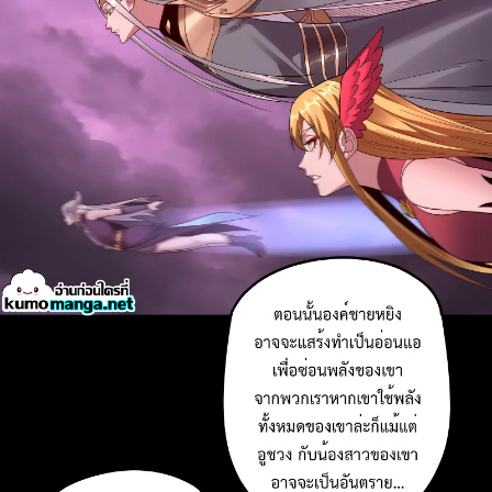
ที่
28
33
าคม
ตอน
ที่
29
34
าคม
ตอน
ที่
30
35
าคม
ตอน
ที่
31
36
าคม
ตอน