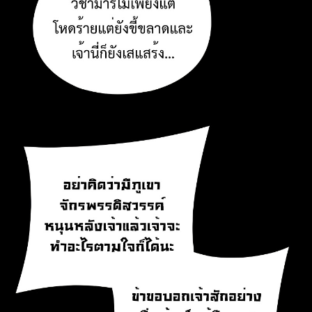
ตอน
ที่
77
82
ายน
ตอน
3
ที่
78
83
ายน
ตอน
3
ที่
79
84
ายน
ตอน
3
ที่
80
85
ายน
ตอน
3