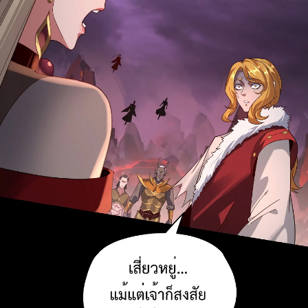
110
าคม
ตอน
3
ที่
106
111
าคม
ตอน
3
ที่
107
112
าคม
ตอน
3
ที่
108
113
าคม
ตอน
3
ที่
109