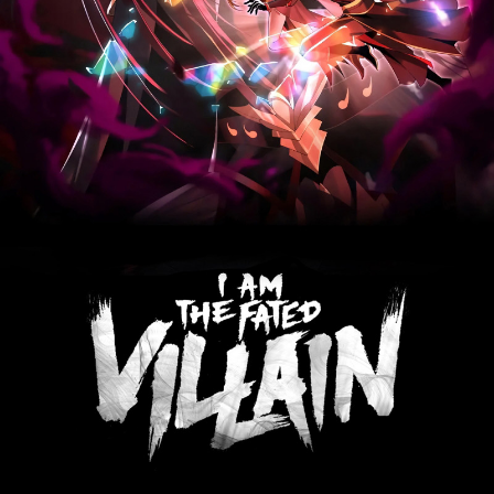
12
คม
ตอน
ที่
8
13
คม
ตอน
ที่
9
14
คม
ตอน
ที่
10
15
คม
ตอน
ที่
11
16
คม