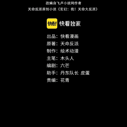
ตอน
ที่
12
17
คม
ตอน
ที่
13
18
คม
ตอน
ที่
14
19
คม
ตอน
ที่
15
20
คม