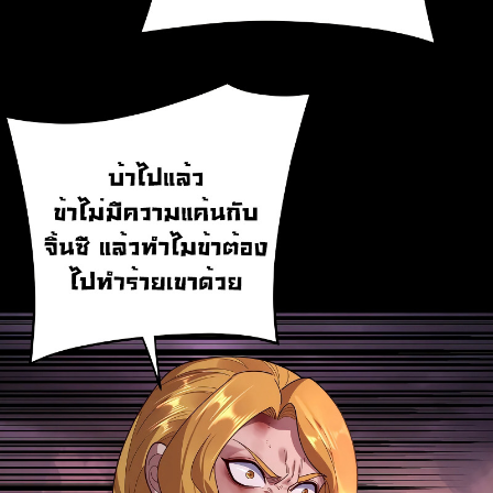
57
าคม
ตอน
2
ที่
53
58
าคม
ตอน
2
ที่
54
59
ายน
ตอน
ที่
55
60
ายน
ตอน
ที่
56