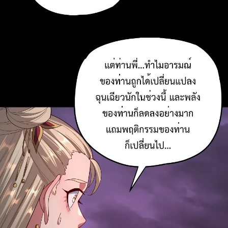
106
ายน
ตอน
ที่
102
107
ายน
ตอน
ที่
103
108
าคม
ตอน
3
ที่
104
109
าคม
ตอน
3
ที่
105