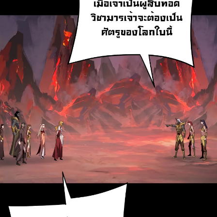
ที่
81
86
ายน
ตอน
3
ที่
82
87
คม
ตอน
ที่
83
88
คม
ตอน
ที่
84
89
ายน
ตอน