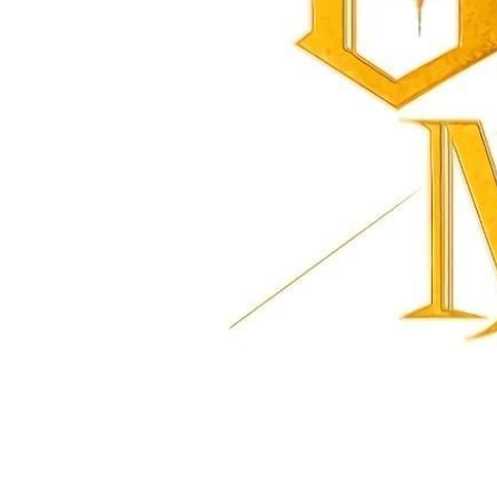
21
าคม
ตอน
3
ที่
17
22
าคม
ตอน
3
ที่
18
23
าคม
ตอน
3
ที่
19
24
าคม
ตอน
3
ที่
20