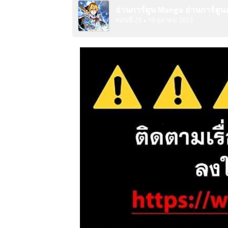
4
อ่านการ์ตูน Manga อ่านการ์ตูน
ตอนที่ 29
• 18 ตุลาคม 2023
9
าคม
ตอน
ที่
5
10
าคม
ตอน
ที่
6
11
าคม
ตอน
ที่
7
12
าคม
ตอน
ที่