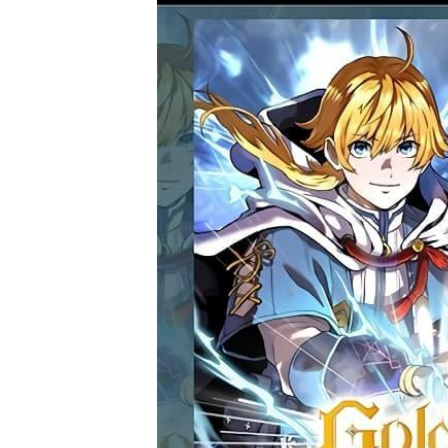
8
13
าคม
ตอน
ที่
9
14
าคม
ตอน
ที่
10
15
าคม
ตอน
ที่
11
16
าคม
ตอน
3
ที่
12