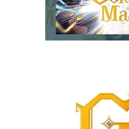
17
าคม
ตอน
3
ที่
13
18
าคม
ตอน
3
ที่
14
19
าคม
ตอน
3
ที่
15
20
าคม
ตอน
3
ที่
16