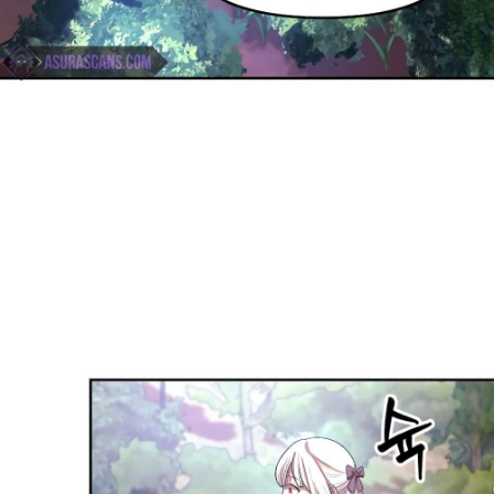
29
าคม
ตอน
3
ที่
25
30
าคม
ตอน
3
ที่
26
31
าคม
ตอน
3
ที่
27
32
าคม
ตอน
3
ที่
28