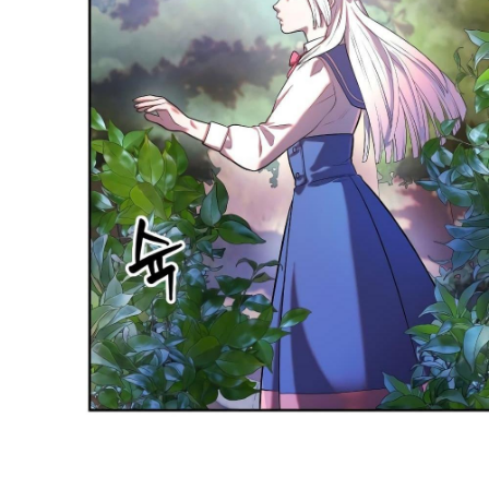
33
าคม
ตอน
3
ที่
29
าคม
3