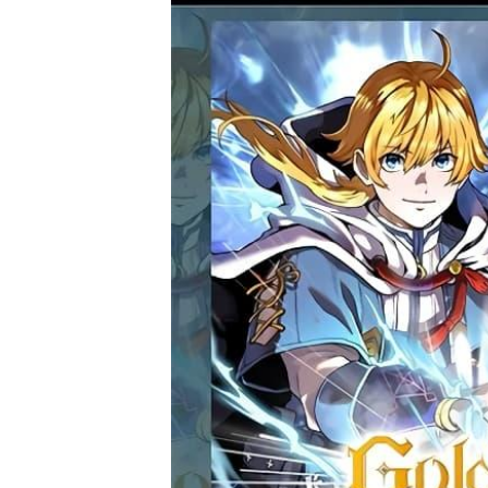
8
13
าคม
ตอน
ที่
9
14
าคม
ตอน
ที่
10
15
าคม
ตอน
ที่
11
16
าคม
ตอน
3
ที่
12