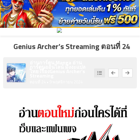
ตอน
ที่
5
คม
ตอน
ที่
Genius Archer’s Streaming ตอนที่ 24
1
6
ายน
อ่านการ์ตูน Manga อ่าน
การ์ตูนออนไลน์ มังงะแปล
ตอน
ไทย เรื่อง
Genius Archer’s
ที่
Streaming
2
ตอนที่ 24
• 9 พฤศจิกายน 2024
7
ายน
ตอน
ที่
3
8
ายน
ตอน