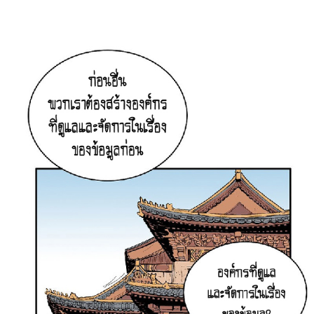
ที่
23
29
ายน
ตอน
2
ที่
24
30
ายน
ตอน
2
ที่
25
31
ายน
ตอน
2
ที่
26
32
ายน
ตอน
2