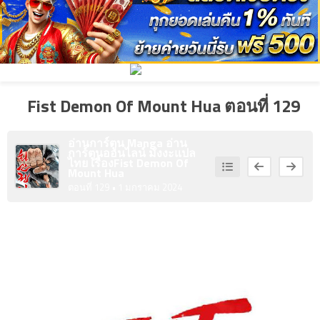
4
คม
ตอน
ที่
5
คม
Fist Demon Of Mount Hua ตอนที่ 129
ตอน
ที่
0
อ่านการ์ตูน Manga อ่าน
การ์ตูนออนไลน์ มังงะแปล
ไทย เรื่อง
Fist Demon Of
6
ายน
Mount Hua
ตอน
2
ตอนที่ 129
• 1 มกราคม 2024
ที่
1
7
ายน
ตอน
2
ที่
2