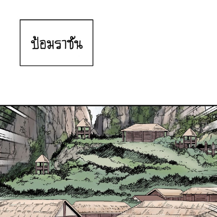
118
าคม
ตอน
ที่
114
119
าคม
ตอน
ที่
115
120
าคม
ตอน
ที่
116
121
าคม
ตอน
ที่
117