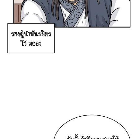
65
ายน
ตอน
ที่
60
66
ายน
ตอน
ที่
61
67
ายน
ตอน
ที่
62
68
ายน
ตอน
ที่
63