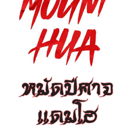
12
ายน
ตอน
2
ที่
7
13
ายน
ตอน
2
ที่
8
14
ายน
ตอน
2
ที่
9
15
ายน
ตอน
2
ที่
10
16
ายน