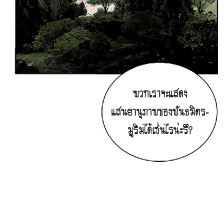
ตอน
2
ที่
19
25
ายน
ตอน
2
ที่
20
26
ายน
ตอน
2
ที่
21
27
ายน
ตอน
2
ที่
22
28
ายน
ตอน
2