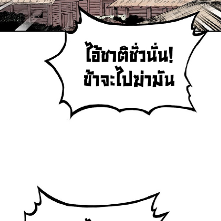
122
ายน
ตอน
ที่
118
123
ายน
ตอน
ที่
119
124
ายน
ตอน
ที่
120
125
ายน
ตอน
ที่
121
าคม