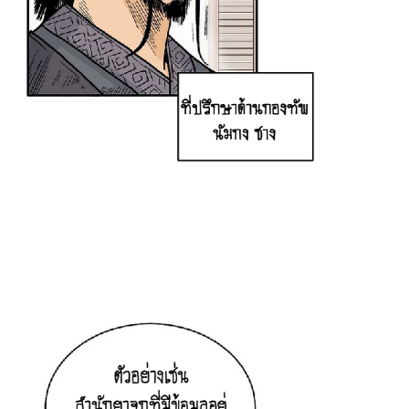
49
ายน
ตอน
ที่
44
50
ายน
ตอน
ที่
45
51
าคม
ตอน
ที่
46
52
าคม
ตอน
ที่
47