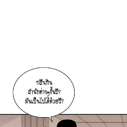
ตอน
2
ที่
68
74
าคม
ตอน
2
ที่
69
75
าคม
ตอน
2
ที่
70
76
ายน
ตอน
ที่
71
77
ายน