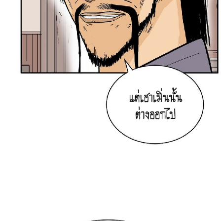
93
98
าคม
ตอน
3
ที่
94
99
าคม
ตอน
3
ที่
95
100
ายน
ตอน
3
ที่
96
101
ายน
ตอน
3
ที่