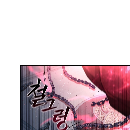
16
21
าคม
ตอน
ที่
18
22
าคม
ตอน
ที่
19
23
าคม
ตอน
ที่
20
24
าคม
ตอน
ที่