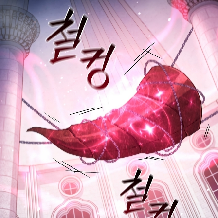
ที่
8
13
าคม
ตอน
ที่
9
14
าคม
ตอน
ที่
10
15
าคม
ตอน
ที่
11
16
าคม
ตอน
ที่