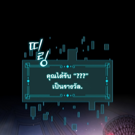
ที่
4
9
าคม
ตอน
ที่
5
10
าคม
ตอน
ที่
6
11
าคม
ตอน
ที่
7
12
าคม
ตอน