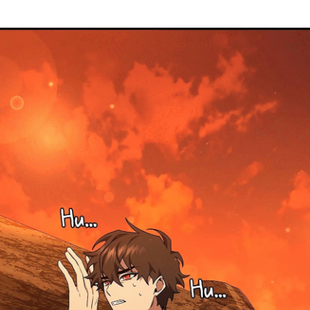
12
17
าคม
ตอน
ที่
13
18
าคม
ตอน
ที่
14
19
าคม
ตอน
ที่
15
20
าคม
ตอน
ที่