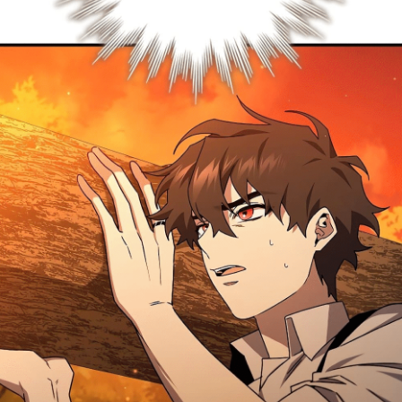
29
ายน
ตอน
ที่
26
30
ายน
ตอน
ที่
27
31
ายน
ตอน
ที่
28
32
าคม
ตอน
3
ที่
29