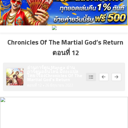
ที่
4
คม
ตอน
ที่
Chronicles Of The Martial God’s Return
5
คม
ตอน
ตอนที่ 12
ที่
1
อ่านการ์ตูน Manga อ่าน
การ์ตูนออนไลน์ มังงะแปล
6
ายน
ไทย เรื่อง
Chronicles Of The
Martial God’s Return
ตอน
ตอนที่ 12
• 26 มิถุนายน 2022
ที่
2
7
ายน
ตอน
ที่
3