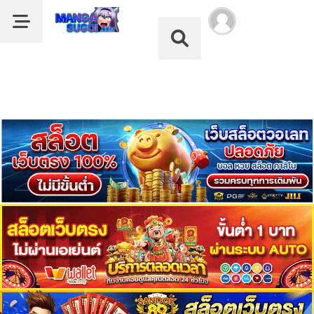
Dark Mode
ลำดับ
Dark Mode
ตอน
เรื่อง
Chronicles
หน้าแรก
Of
The
รายชื่อมังงะ
Martial
God’s
หมวด
Return
ดูอนิเมะ
1
ตอน
ที่
บุ๊กมาร์ก
2
คม
ค้นหา
ตอน
ที่
ฝากผลงานแปล
3
คม
อ่านมังงะ
ตอน