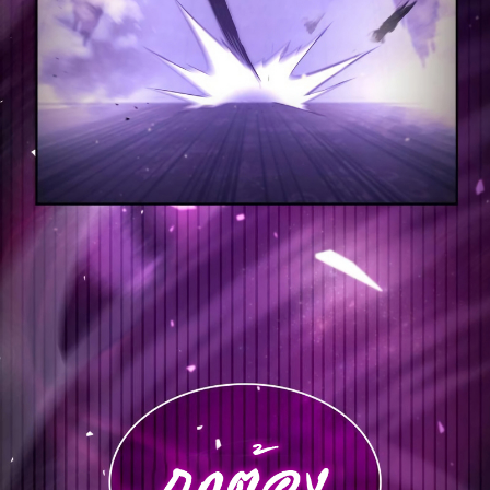
ที่
50
54
ายน
ตอน
ที่
51
55
ายน
ตอน
ที่
52
56
าคม
ตอน
3
ที่
53
57
าคม
ตอน
3