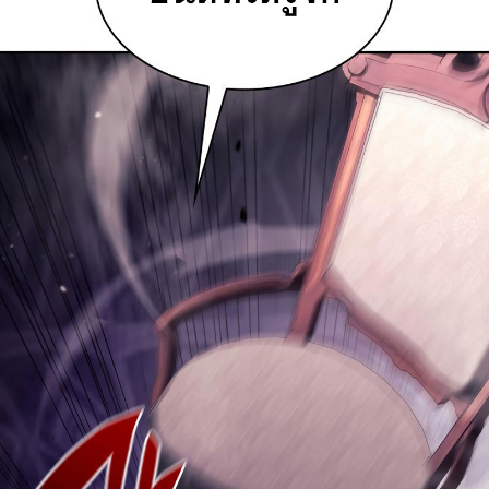
17
าคม
ตอน
ที่
14
18
าคม
ตอน
ที่
15
19
นธ์
ตอน
ที่
16
20
นธ์
ตอน
ที่
17