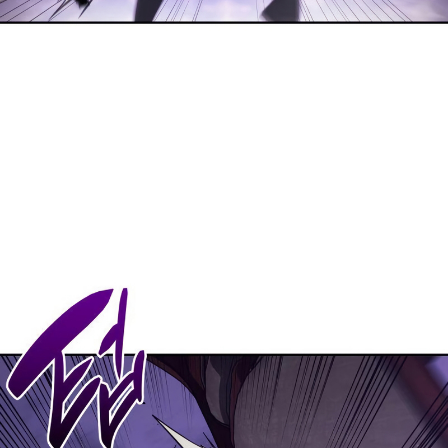
25
าคม
ตอน
3
ที่
22
26
าคม
ตอน
3
ที่
23
27
าคม
ตอน
3
ที่
24
28
าคม
ตอน
3
ที่
25