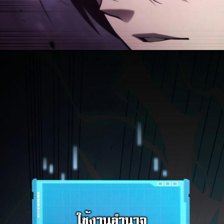
ตอน
ที่
95
99
าคม
ตอน
ที่
96
100
าคม
ตอน
ที่
97
101
าคม
ตอน
ที่
98
102
าคม