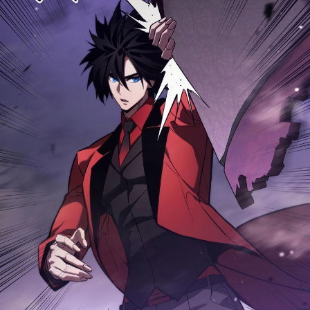
29
าคม
ตอน
3
ที่
26
30
ายน
ตอน
3
ที่
27
31
ายน
ตอน
3
ที่
28
32
ายน
ตอน
3
ที่
29