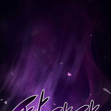
ตอน
ที่
42
46
าคม
ตอน
ที่
43
47
าคม
ตอน
ที่
44
48
าคม
ตอน
ที่
45
49
าคม
ตอน