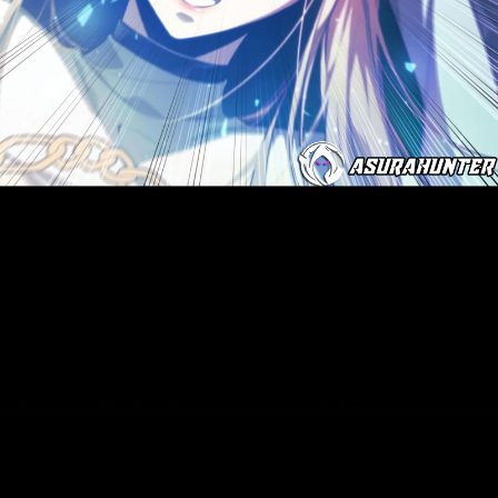
119
123
นธ์
ตอน
ที่
120
124
นธ์
ตอน
ที่
121
125
นธ์
ตอน
ที่
122
126
นธ์
ตอน
ที่