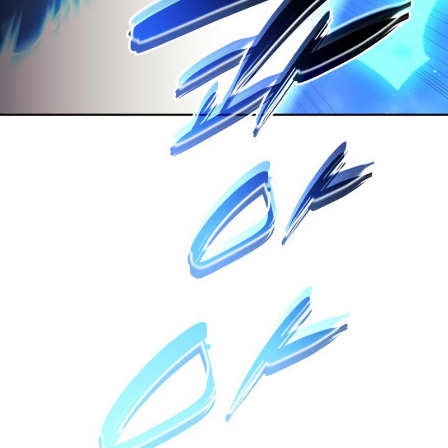
ที่
111
115
าคม
ตอน
ที่
112
116
าคม
ตอน
ที่
113
117
าคม
ตอน
ที่
114
118
นธ์
ตอน
ที่