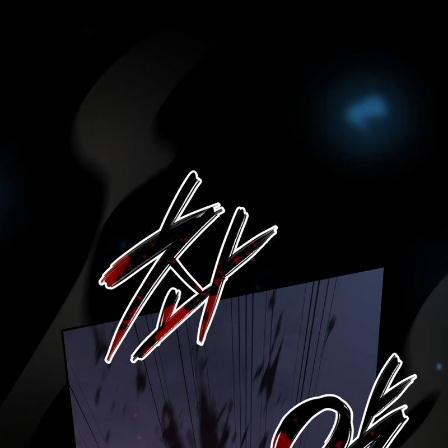
123
127
าคม
ตอน
5
ที่
124
าคม
5