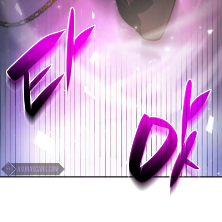
62
66
าคม
ตอน
ที่
63
67
าคม
ตอน
ที่
64
68
าคม
ตอน
ที่
65
69
าคม
ตอน
ที่