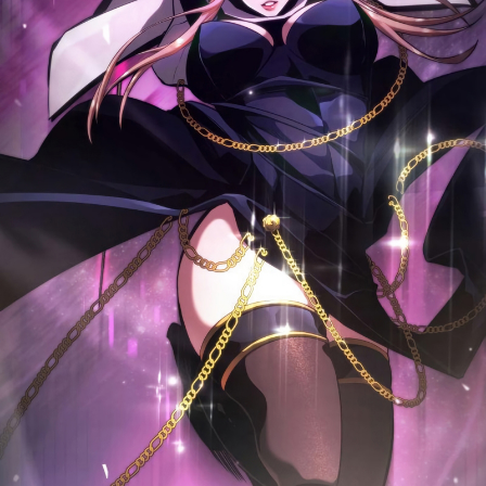
58
62
ายน
ตอน
ที่
59
63
าคม
ตอน
ที่
60
64
าคม
ตอน
ที่
61
65
าคม
ตอน
ที่