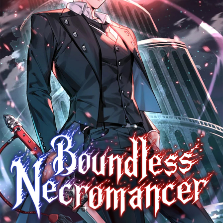
4
9
าคม
ตอน
ที่
5
10
าคม
ตอน
ที่
6
11
าคม
ตอน
ที่
7
12
าคม
ตอน
ที่