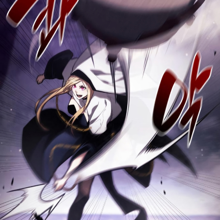
21
นธ์
ตอน
ที่
18
22
นธ์
ตอน
ที่
19
23
นธ์
ตอน
ที่
20
24
นธ์
ตอน
ที่
21