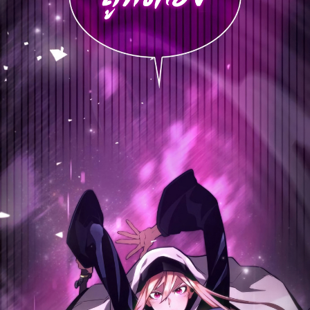
ที่
54
58
าคม
ตอน
3
ที่
55
59
าคม
ตอน
3
ที่
56
60
ายน
ตอน
ที่
57
61
ายน
ตอน
ที่