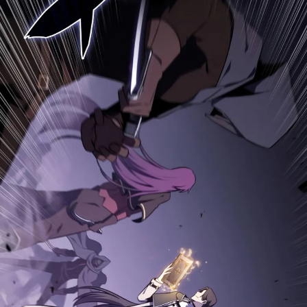
ตอน
5
ที่
64
69
าคม
ตอน
5
ที่
65
70
าคม
ตอน
5
ที่
66
71
าคม
ตอน
5
ที่
67
72
ายน
ตอน
5