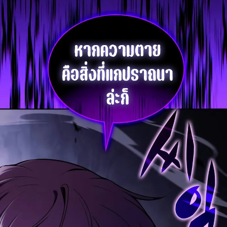
ที่
19
24
ายน
ตอน
ที่
20
25
ายน
ตอน
ที่
21
26
ายน
ตอน
ที่
22
27
ายน
ตอน
ที่