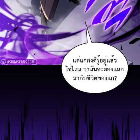
ที่
15
20
ายน
ตอน
ที่
16
21
ายน
ตอน
ที่
17
22
ายน
ตอน
ที่
18
23
ายน
ตอน