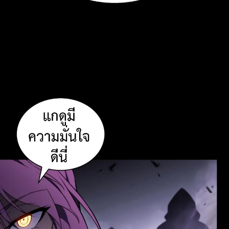
56
าคม
ตอน
ที่
52
57
าคม
ตอน
ที่
53
58
าคม
ตอน
ที่
54
59
าคม
ตอน
ที่
55
60
าคม