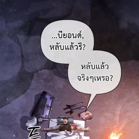
ที่
40
45
ายน
ตอน
ที่
41
46
าคม
ตอน
ที่
42
47
าคม
ตอน
ที่
43
48
าคม
ตอน
ที่