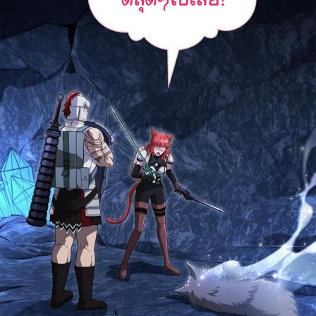
81
ตอน
ที่
77
82
าคม
ตอน
ที่
78
83
าคม
ตอน
ที่
79
84
นธ์
ตอน
ที่
80
85
นธ์