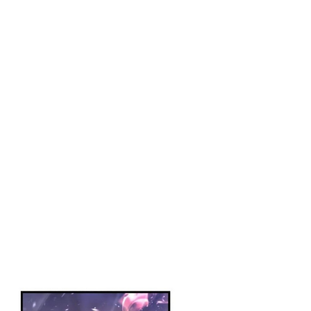
ตอน
ที่
28
33
ายน
ตอน
ที่
29
34
ายน
ตอน
ที่
30
35
ายน
ตอน
ที่
31
36
ายน