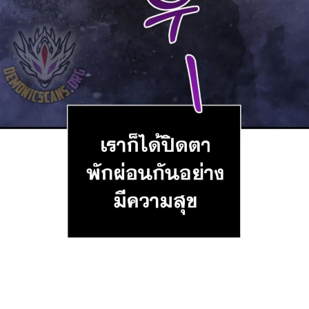
48
53
าคม
ตอน
ที่
49
54
าคม
ตอน
ที่
50
55
นธ์
ตอน
ที่
51
56
นธ์
ตอน
ที่