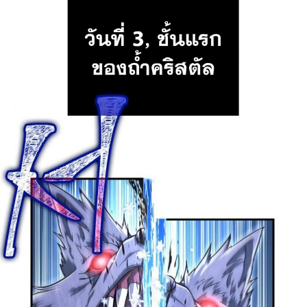
69
าคม
ตอน
ที่
65
70
าคม
ตอน
ที่
66
71
าคม
ตอน
ที่
67
72
าคม
ตอน
ที่
68