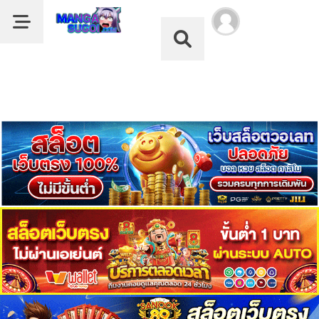
Dark Mode
ลำดับ
Dark Mode
ตอน
เรื่อง
Surviving
หน้าแรก
The
Game
รายชื่อมังงะ
as
a
หมวด
Barbarian
ดูอนิเมะ
1
ตอน
ที่
บุ๊กมาร์ก
2
คม
ค้นหา
ตอน
ที่
ฝากผลงานแปล
3
คม
อ่านมังงะ
ตอน